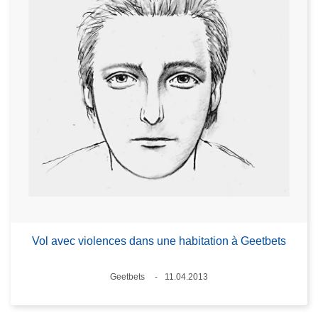
Vol avec violences dans une habitation à Geetbets
Standort
Geetbets
11.04.2013
Datum