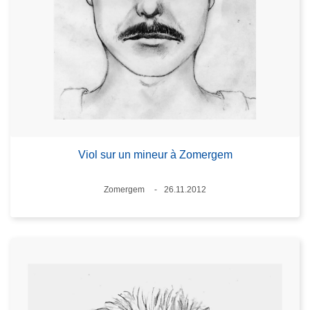
Viol sur un mineur à Zomergem
Standort
Zomergem
26.11.2012
Datum