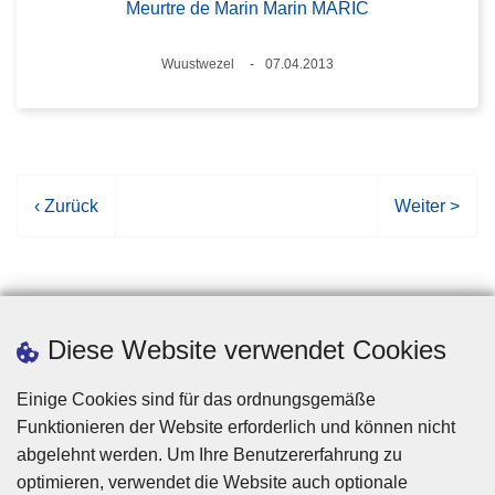
Meurtre de Marin Marin MARIC
Standort
Wuustwezel
07.04.2013
Datum
V
‹ Zurück
N
Weiter >
o
ä
r
c
h
h
e
s
r
t
Diese Website verwendet Cookies
i
e
g
S
Einige Cookies sind für das ordnungsgemäße
e
e
Funktionieren der Website erforderlich und können nicht
S
i
abgelehnt werden. Um Ihre Benutzererfahrung zu
e
t
optimieren, verwendet die Website auch optionale