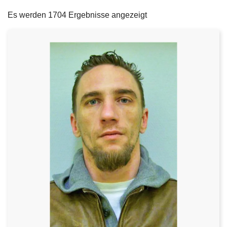
filters
e
Es werden 1704 Ergebnisse angezeigt
i