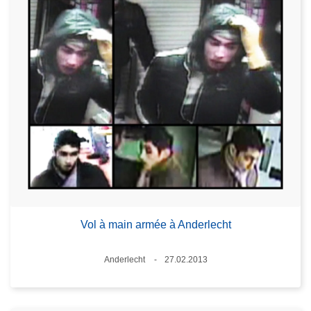
Vol à main armée à Anderlecht
Standort
Anderlecht
27.02.2013
Datum