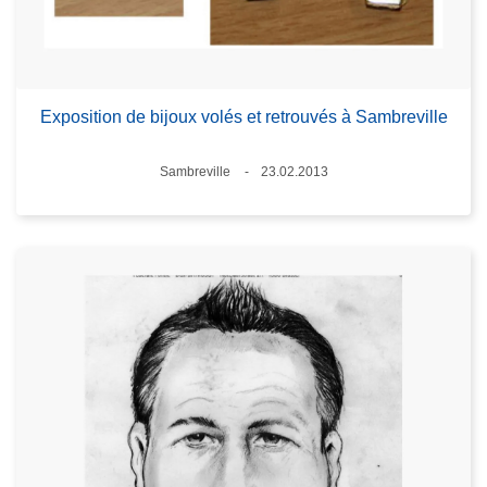
Exposition de bijoux volés et retrouvés à Sambreville
Standort
Sambreville
23.02.2013
Datum