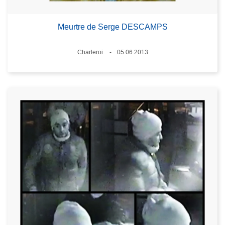
Meurtre de Serge DESCAMPS
Standort
Charleroi
05.06.2013
Datum