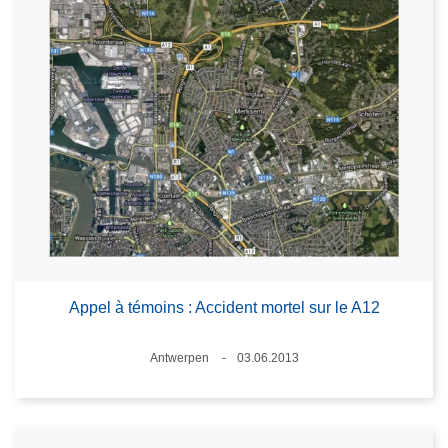
Appel à témoins : Accident mortel sur le A12
Standort
Antwerpen
03.06.2013
Datum