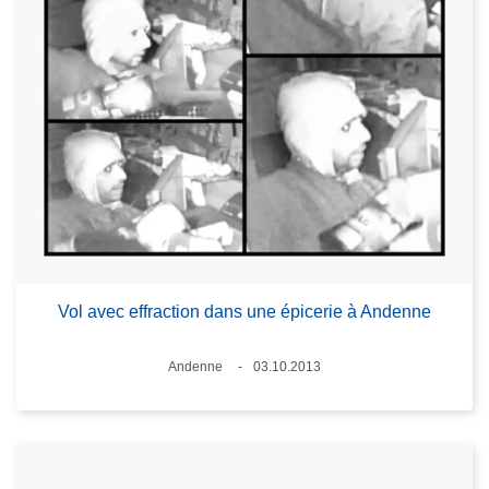
Vol avec effraction dans une épicerie à Andenne
Standort
Andenne
03.10.2013
Datum