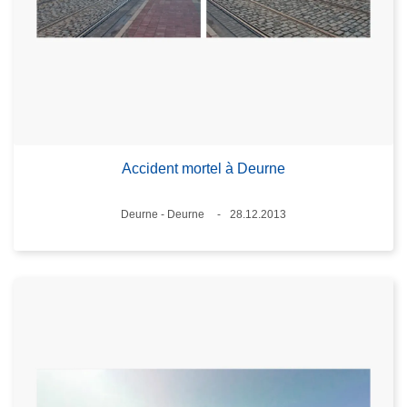
Accident mortel à Deurne
Standort
Deurne - Deurne
28.12.2013
Datum