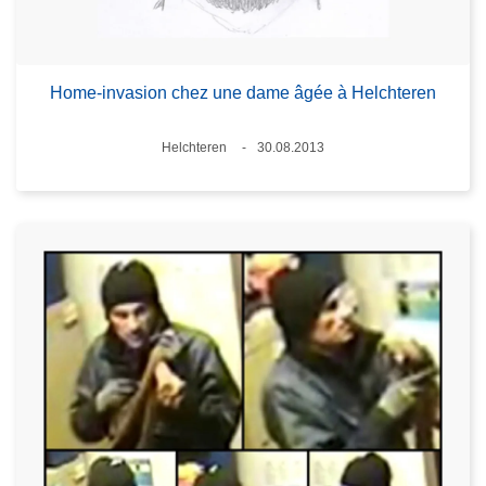
Home-invasion chez une dame âgée à Helchteren
Standort
Helchteren
30.08.2013
Datum