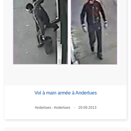
Vol à main armée à Anderlues
Standort
Anderlues - Anderlues
20.09.2013
Datum