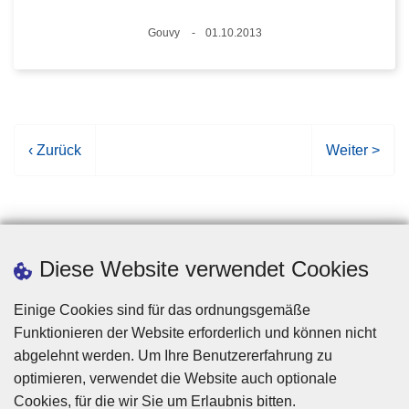
Standort
Gouvy
01.10.2013
Datum
V
‹ Zurück
N
Weiter >
o
ä
r
c
h
h
e
s
r
t
Diese Website verwendet Cookies
i
e
g
S
Einige Cookies sind für das ordnungsgemäße
e
e
Funktionieren der Website erforderlich und können nicht
S
i
abgelehnt werden. Um Ihre Benutzererfahrung zu
e
t
optimieren, verwendet die Website auch optionale
i
e
Cookies, für die wir Sie um Erlaubnis bitten.
Disclaimer