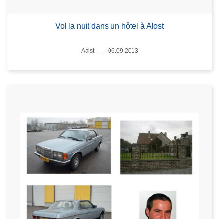
Vol la nuit dans un hôtel à Alost
Standort
Aalst
06.09.2013
Datum