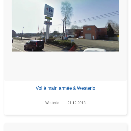
Vol à main armée à Westerlo
Standort
Westerlo
21.12.2013
Datum