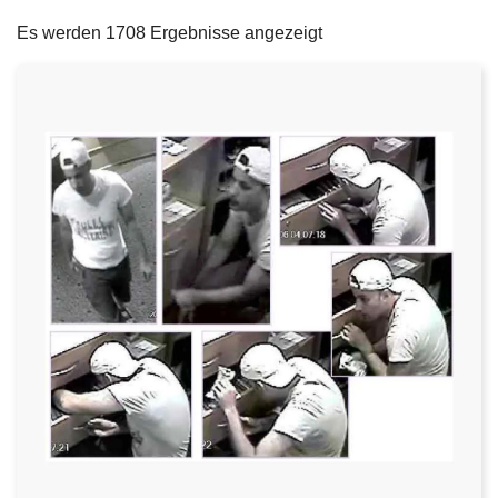
filters
e
Es werden 1708 Ergebnisse angezeigt
i