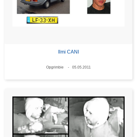
Ilmi CANI
Standort
Opgrimbie
05.05.2011
Datum