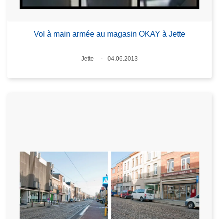
Vol à main armée au magasin OKAY à Jette
Standort
Jette
04.06.2013
Datum