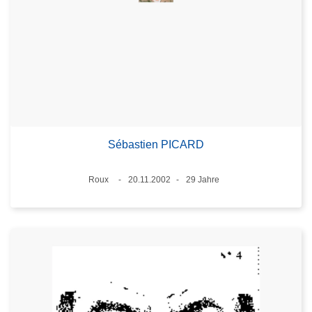
Sébastien PICARD
Standort
Roux
20.11.2002
29 Jahre
Datum
Alter