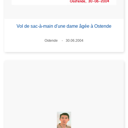
Vol de sac-à-main d'une dame âgée à Ostende
Standort
Ostende
30.06.2004
Datum