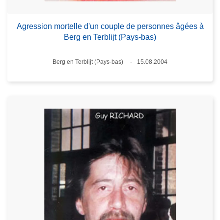
Agression mortelle d'un couple de personnes âgées à
Berg en Terblijt (Pays-bas)
Standort
Berg en Terblijt (Pays-bas)
15.08.2004
Datum