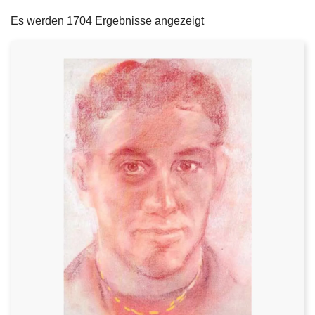
filters
e
Es werden 1704 Ergebnisse angezeigt
i