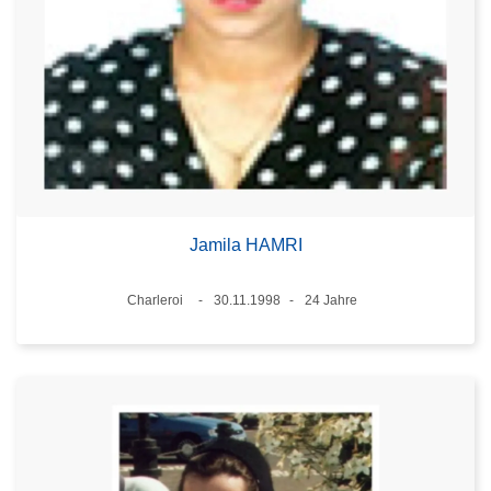
Jamila HAMRI
Standort
Charleroi
30.11.1998
24 Jahre
Datum
Alter