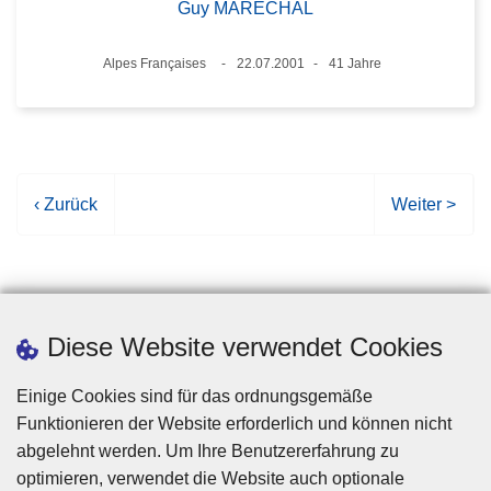
Guy MARECHAL
Standort
Alpes Françaises
22.07.2001
41 Jahre
Datum
Alter
V
‹ Zurück
N
Weiter >
o
ä
r
c
h
h
e
s
r
t
Diese Website verwendet Cookies
i
e
g
S
Einige Cookies sind für das ordnungsgemäße
e
e
Funktionieren der Website erforderlich und können nicht
S
i
abgelehnt werden. Um Ihre Benutzererfahrung zu
e
t
optimieren, verwendet die Website auch optionale