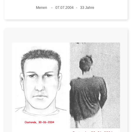
Standort
Menen
07.07.2004
33 Jahre
Datum
Alter