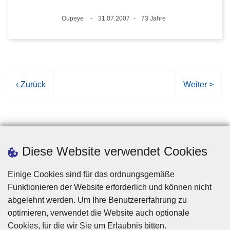
Standort
Oupeye
31.07.2007
73 Jahre
Datum
Alter
V
‹ Zurück
N
Weiter >
o
ä
r
c
h
h
e
s
r
t
Diese Website verwendet Cookies
i
e
g
S
Einige Cookies sind für das ordnungsgemäße
e
e
Funktionieren der Website erforderlich und können nicht
S
i
abgelehnt werden. Um Ihre Benutzererfahrung zu
e
t
optimieren, verwendet die Website auch optionale
i
e
Cookies, für die wir Sie um Erlaubnis bitten.
Disclaimer