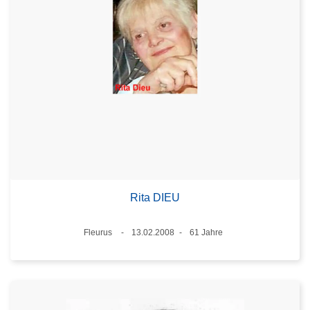
Rita DIEU
Standort
Fleurus
13.02.2008
61 Jahre
Datum
Alter