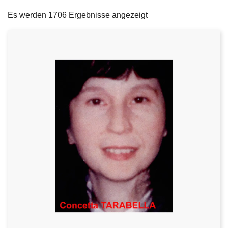
filters
e
Es werden 1706 Ergebnisse angezeigt
i