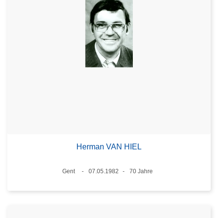
Herman VAN HIEL
Standort
Gent
07.05.1982
70 Jahre
Datum
Alter