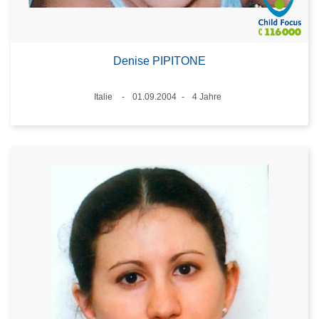
Denise PIPITONE
Standort
Italie
01.09.2004
4 Jahre
Datum
Alter