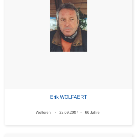
Erik WOLFAERT
Standort
Wetteren
22.09.2007
66 Jahre
Datum
Alter