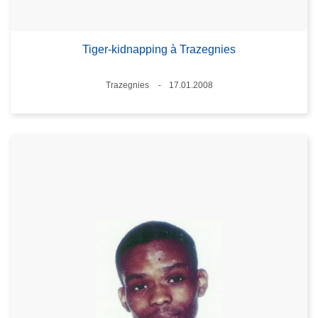
Tiger-kidnapping à Trazegnies
Standort
Trazegnies
17.01.2008
Datum