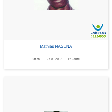
Mathias NASENA
Standort
Lüttich
27.08.2003
16 Jahre
Datum
Alter