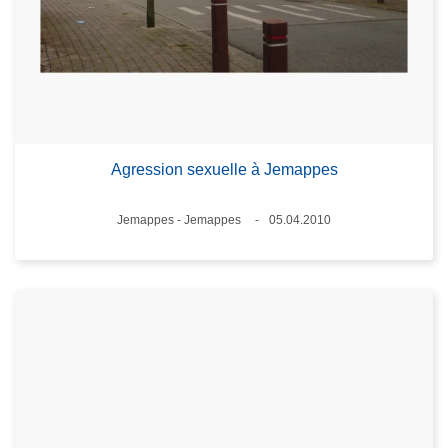
Agression sexuelle à Jemappes
Standort
Jemappes - Jemappes
05.04.2010
Datum