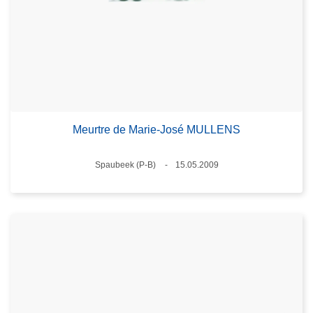
Meurtre de Marie-José MULLENS
Standort
Spaubeek (P-B)
15.05.2009
Datum