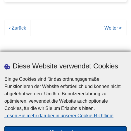
V
‹ Zurück
N
Weiter >
o
ä
r
c
h
h
e
s
Diese Website verwendet Cookies
r
t
i
e
Einige Cookies sind für das ordnungsgemäße
g
S
Funktionieren der Website erforderlich und können nicht
e
e
abgelehnt werden. Um Ihre Benutzererfahrung zu
S
i
optimieren, verwendet die Website auch optionale
e
t
Cookies, für die wir Sie um Erlaubnis bitten.
i
e
Disclaimer
Lesen Sie mehr darüber in unserer Cookie-Richtlinie
.
t
Privacy
e
Cookies