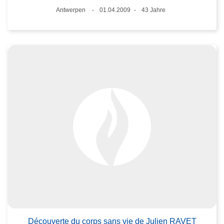
Standort
Antwerpen
01.04.2009
43 Jahre
Datum
Alter
Découverte du corps sans vie de Julien RAVET