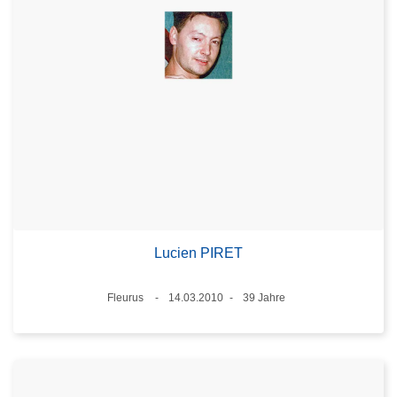
Lucien PIRET
Standort
Fleurus
14.03.2010
39 Jahre
Datum
Alter