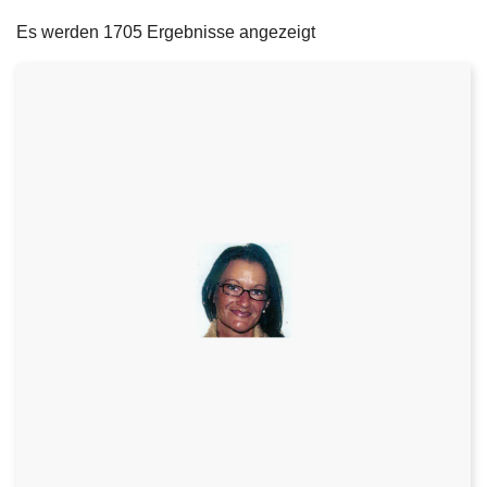
filters
e
Es werden 1705 Ergebnisse angezeigt
i