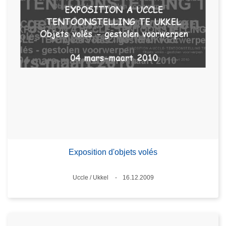
Exposition d'objets volés
Standort
Uccle / Ukkel
16.12.2009
Datum