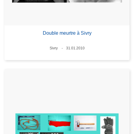
Double meurtre à Sivry
Standort
Sivry
31.01.2010
Datum