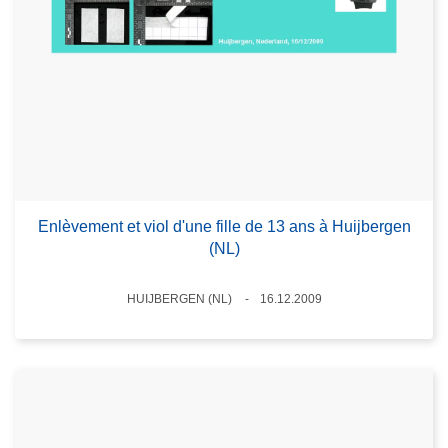
Enlèvement et viol d'une fille de 13 ans à Huijbergen
(NL)
Standort
HUIJBERGEN (NL)
16.12.2009
Datum