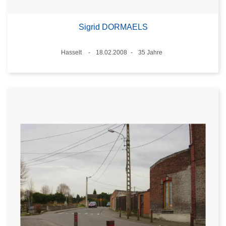
Sigrid DORMAELS
Standort
Hasselt
18.02.2008
35 Jahre
Datum
Alter