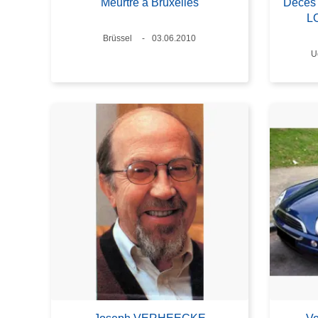
Meurtre à Bruxelles
Décès
L
Standort
Brüssel
Datum
03.06.2010
S
U