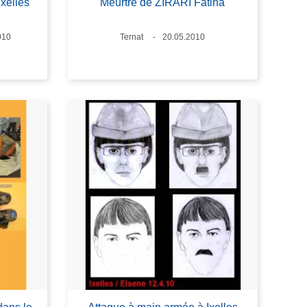
xelles
Meurtre de ZIRARI Fatiha
010
Standort
Ternat
Datum
20.05.2010