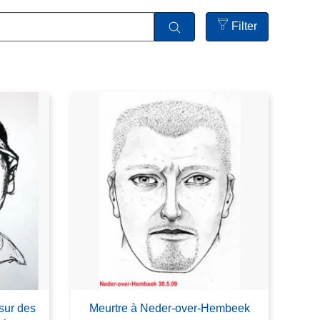
Filter
Open
filters
 sur des
Meurtre à Neder-over-Hembeek