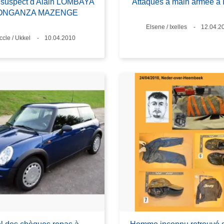
 suspect d'Alain LOMBAYA
Attaques à main armée à I
ONGANZA MAZENGE
Standort
Elsene / Ixelles
Datum
12.04.2
tandort
ccle / Ukkel
Datum
10.04.2010