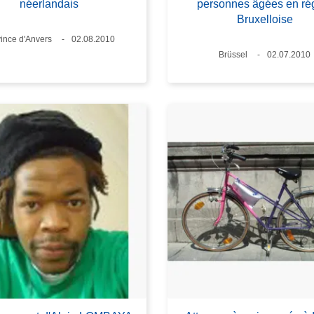
néerlandais
personnes âgées en ré
Bruxelloise
ndort
ince d'Anvers
Datum
02.08.2010
Standort
Brüssel
Datum
02.07.2010