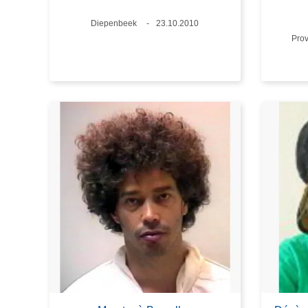
Standort
Diepenbeek
Datum
23.10.2010
Sta
Prov