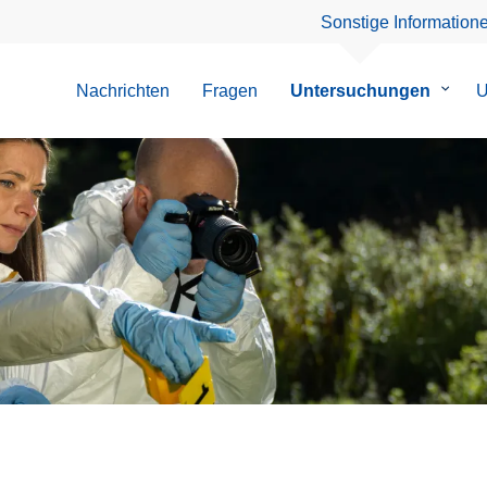
Sonstige Information
Nachrichten
Fragen
Untersuchungen
Unter
U
von
Unter