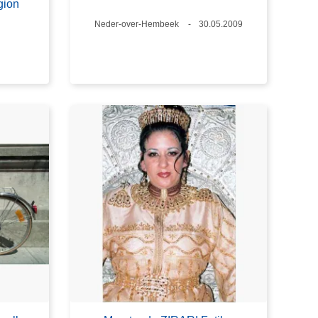
gion
Standort
Neder-over-Hembeek
Datum
30.05.2009