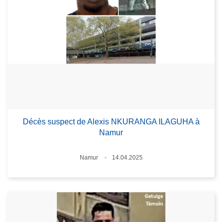
Décès suspect de Alexis NKURANGA ILAGUHA à
Namur
Standort
Namur
14.04.2025
Datum