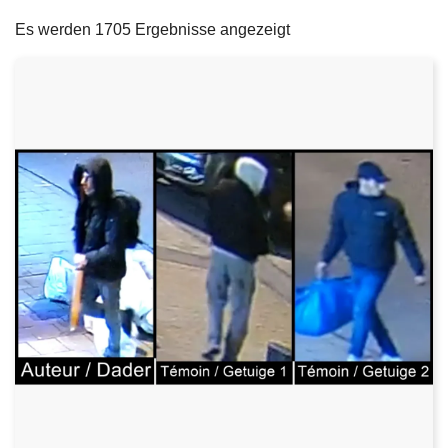
filters
e
Es werden 1705 Ergebnisse angezeigt
i