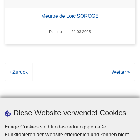
Meurtre de Loïc SOROGE
Standort
Paliseul
31.03.2025
Datum
V
‹ Zurück
N
Weiter >
o
ä
r
c
h
h
e
s
r
t
Diese Website verwendet Cookies
i
e
g
S
Einige Cookies sind für das ordnungsgemäße
e
e
Funktionieren der Website erforderlich und können nicht