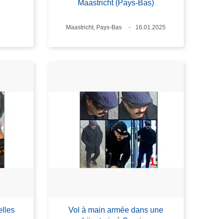
Maastricht (Pays-Bas)
Standort
Maastricht, Pays-Bas
Datum
16.01.2025
lles
Vol à main armée dans une