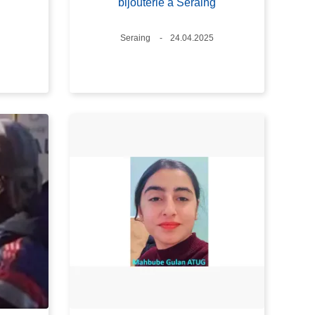
bijouterie à Seraing
Standort
Seraing
Datum
24.04.2025