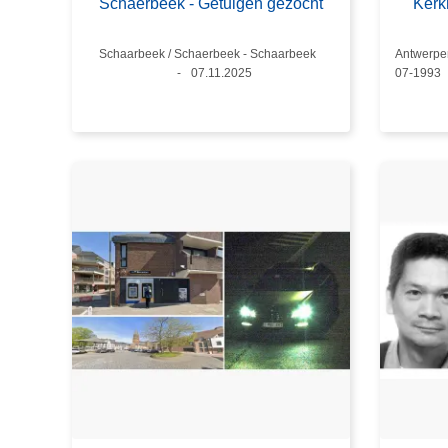
Schaerbeek - Getuigen gezocht
Kerk
Standort
Schaarbeek / Schaerbeek - Schaarbeek
Standort
Antwerpen
Datum
07.11.2025
07-1993