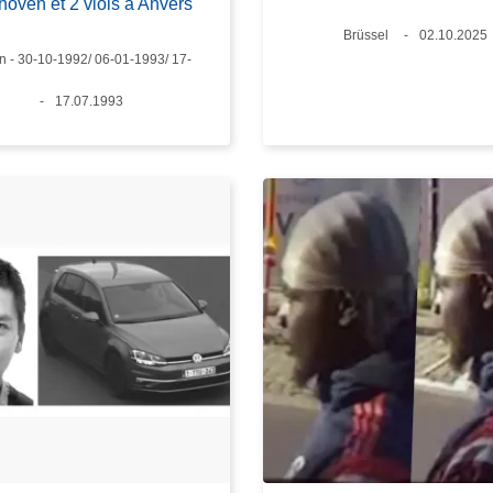
hoven et 2 viols à Anvers
Standort
Brüssel
Datum
02.10.2025
 - 30-10-1992/ 06-01-1993/ 17-
Datum
17.07.1993