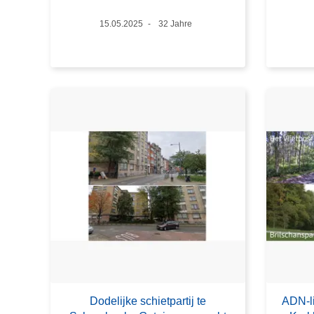
Datum
15.05.2025
Alter
32 Jahre
Dodelijke schietpartij te
ADN-li