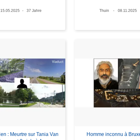
Datum
15.05.2025
Alter
37 Jahre
Standort
Thuin
Datum
08.11.2025
en : Meurtre sur Tania Van
Homme inconnu à Bruxe