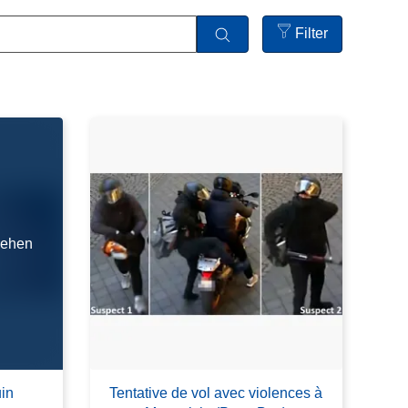
Filter
Open
filters
sehen
in
Tentative de vol avec violences à