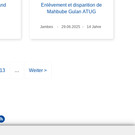
and
Enlèvement et disparition de
Mahbube Gulan ATUG
Standort
Jambes
Datum
29.06.2025
Alter
14 Jahre
S
13
…
N
Weiter >
e
ä
i
c
t
h
e
s
t
e
S
e