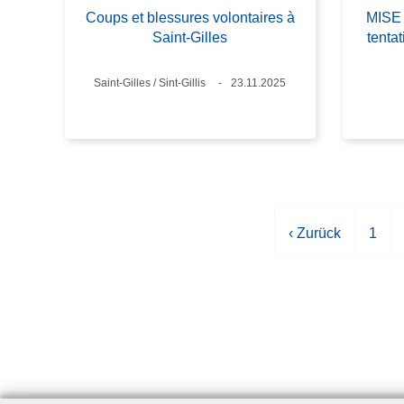
Coups et blessures volontaires à
MISE 
Saint-Gilles
tenta
Standort
Saint-Gilles / Sint-Gillis
Datum
23.11.2025
V
‹ Zurück
S
1
o
e
r
i
h
t
e
e
r
i
g