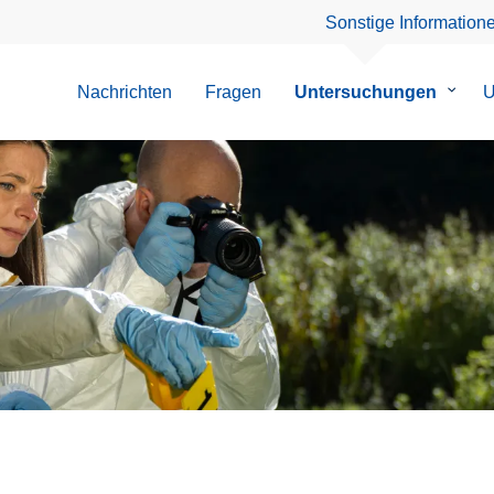
Sonstige Information
Nachrichten
Fragen
Untersuchungen
Unter
U
von
Unter