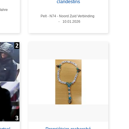
clandestins
er
Jahre
Standort
Pelt - N74 - Noord Zuid Verbinding
Datum
10.01.2026