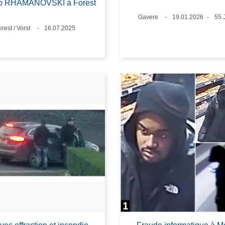
p RHAMANOVSKI à Forest
Standort
Gavere
Datum
19.01.2026
Alt
55 
tandort
orest / Vorst
Datum
16.07.2025