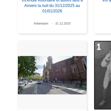
Incendie volontaire et autres faits à
Vol a
Anvers la nuit du 31/12/2025 au
01/01/2026
Standort
Antwerpen
Datum
31.12.2025