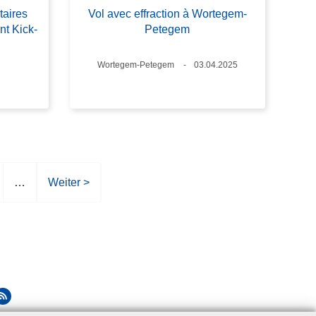
taires
Vol avec effraction à Wortegem-
nt Kick-
Petegem
Standort
Wortegem-Petegem
Datum
03.04.2025
…
N
Weiter >
ä
c
h
s
t
e
S