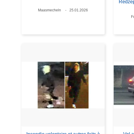
Redze
Standort
Maasmecheln
Datum
25.01.2026
S
F