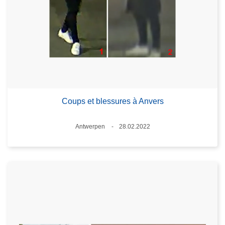
Coups et blessures à Anvers
Standort
Antwerpen
28.02.2022
Datum