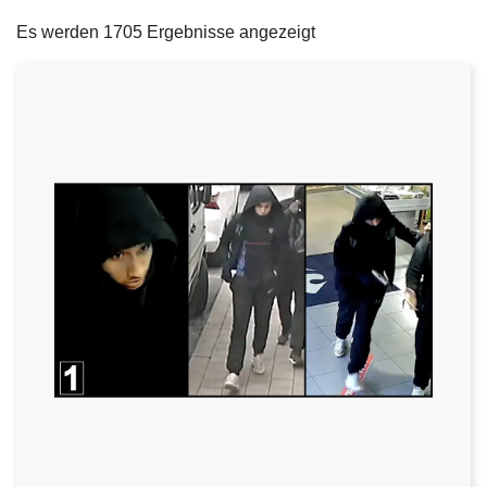
filters
e
Es werden 1705 Ergebnisse angezeigt
i