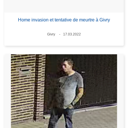
Home invasion et tentative de meurtre à Givry
Standort
Givry
17.03.2022
Datum