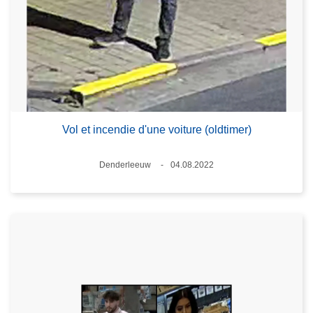
Vol et incendie d'une voiture (oldtimer)
Standort
Denderleeuw
04.08.2022
Datum