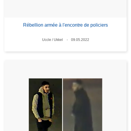
Rébellion armée à l'encontre de policiers
Standort
Uccle / Ukkel
09.05.2022
Datum