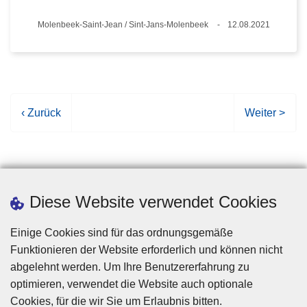
Standort
Molenbeek-Saint-Jean / Sint-Jans-Molenbeek
12.08.2021
Datum
V
‹ Zurück
N
Weiter >
o
ä
r
c
h
h
e
s
r
t
Diese Website verwendet Cookies
i
e
g
S
Einige Cookies sind für das ordnungsgemäße
e
e
Funktionieren der Website erforderlich und können nicht
S
i
abgelehnt werden. Um Ihre Benutzererfahrung zu
e
t
optimieren, verwendet die Website auch optionale
i
e
Cookies, für die wir Sie um Erlaubnis bitten.
Disclaimer