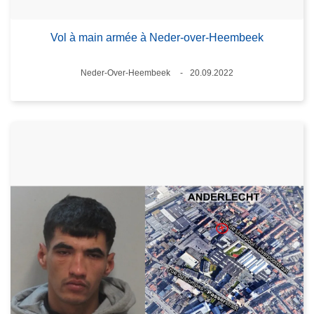
Vol à main armée à Neder-over-Heembeek
Standort
Neder-Over-Heembeek
20.09.2022
Datum