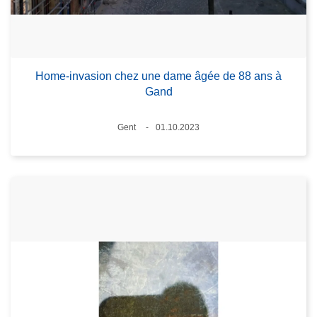
Home-invasion chez une dame âgée de 88 ans à
Gand
Standort
Gent
01.10.2023
Datum