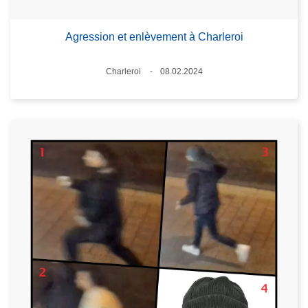
Agression et enlèvement à Charleroi
Standort
Charleroi
08.02.2024
Datum