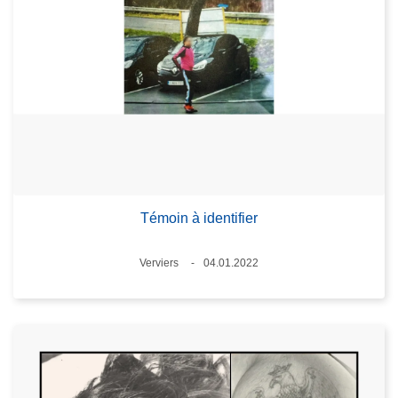
Témoin à identifier
Standort
Verviers
04.01.2022
Datum