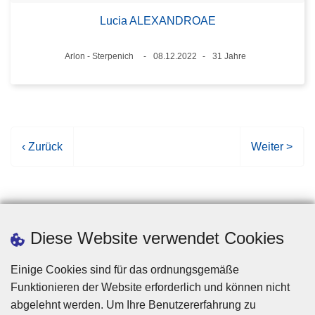
Lucia ALEXANDROAE
Standort
Arlon - Sterpenich
08.12.2022
31 Jahre
Datum
Alter
V
‹ Zurück
N
Weiter >
o
ä
r
c
h
h
e
s
r
t
Diese Website verwendet Cookies
i
e
g
S
Einige Cookies sind für das ordnungsgemäße
e
e
Funktionieren der Website erforderlich und können nicht
S
i
abgelehnt werden. Um Ihre Benutzererfahrung zu