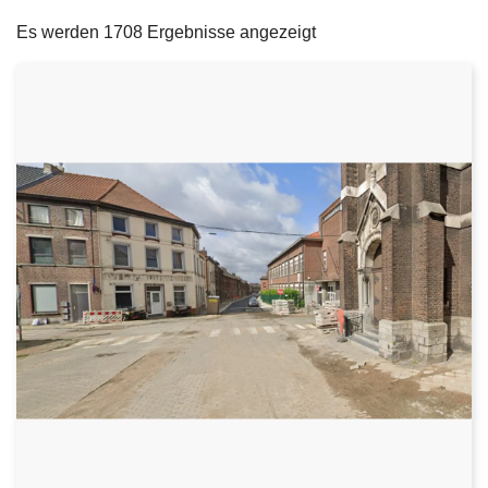
filters
e
Es werden 1708 Ergebnisse angezeigt
i