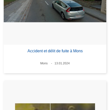
Accident et délit de fuite à Mons
Standort
Mons
13.01.2024
Datum