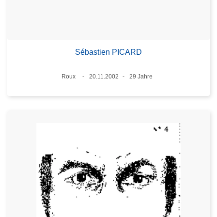
Sébastien PICARD
Standort
Roux
20.11.2002
29 Jahre
Datum
Alter