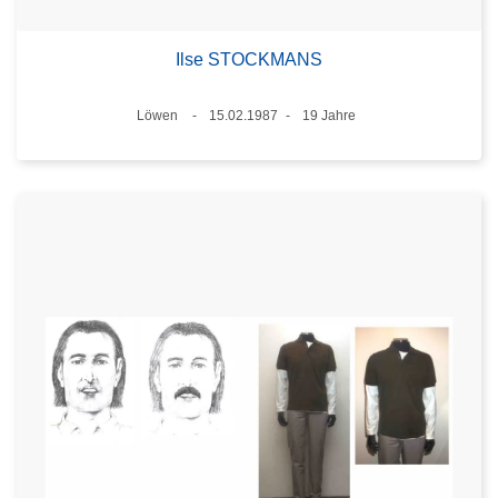
Ilse STOCKMANS
Standort
Löwen
15.02.1987
19 Jahre
Datum
Alter