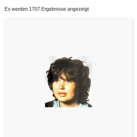
filters
e
Es werden 1707 Ergebnisse angezeigt
i