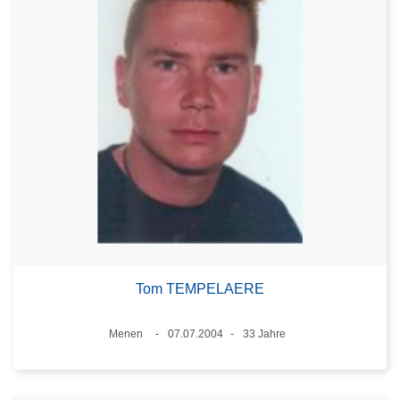
Tom TEMPELAERE
Standort
Menen
07.07.2004
33 Jahre
Datum
Alter