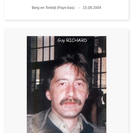
Standort
Berg en Terblijt (Pays-bas)
15.08.2004
Datum