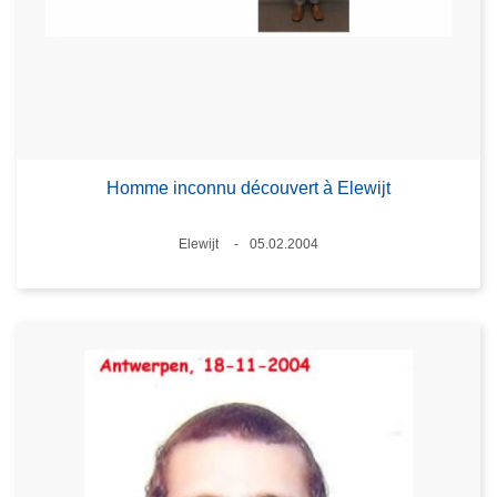
Homme inconnu découvert à Elewijt
Standort
Elewijt
05.02.2004
Datum