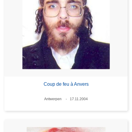
Coup de feu à Anvers
Standort
Antwerpen
17.11.2004
Datum