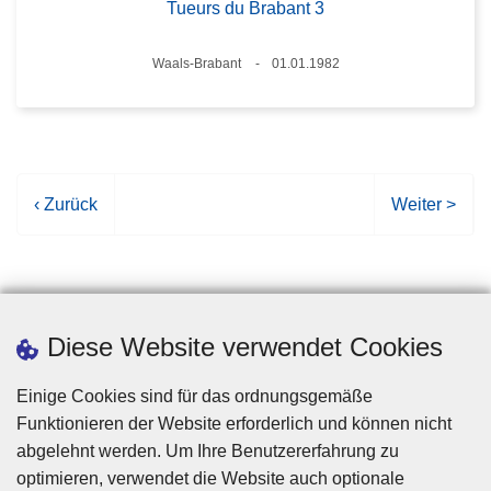
Tueurs du Brabant 3
Standort
Waals-Brabant
01.01.1982
Datum
V
‹ Zurück
N
Weiter >
o
ä
r
c
h
h
e
s
r
t
Diese Website verwendet Cookies
i
e
g
S
Einige Cookies sind für das ordnungsgemäße
e
e
Funktionieren der Website erforderlich und können nicht
S
i
abgelehnt werden. Um Ihre Benutzererfahrung zu
e
t
optimieren, verwendet die Website auch optionale