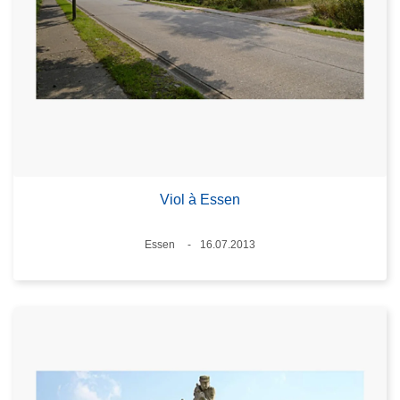
Viol à Essen
Standort
Essen
16.07.2013
Datum