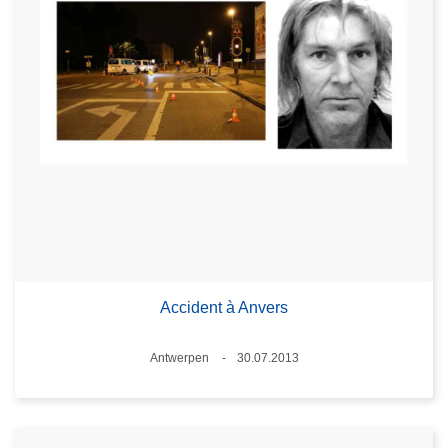
Accident à Anvers
Standort
Antwerpen
30.07.2013
Datum