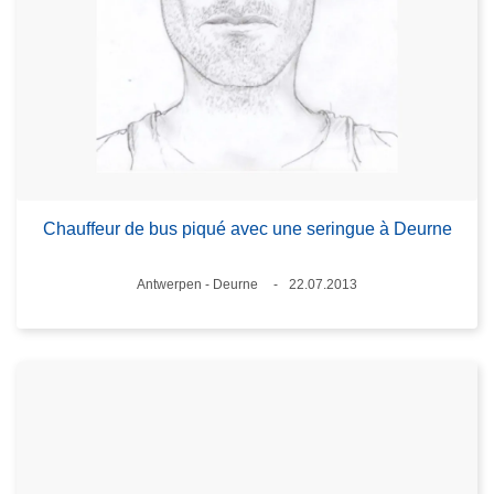
Chauffeur de bus piqué avec une seringue à Deurne
Standort
Antwerpen - Deurne
22.07.2013
Datum