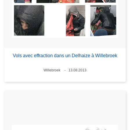
Vols avec effraction dans un Delhaize à Willebroek
Standort
Willebroek
13.08.2013
Datum