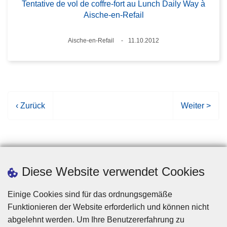
Tentative de vol de coffre-fort au Lunch Daily Way à
Aische-en-Refail
Standort
Aische-en-Refail
11.10.2012
Datum
V
‹ Zurück
N
Weiter >
o
ä
r
c
h
h
e
s
r
t
Diese Website verwendet Cookies
i
e
g
S
Einige Cookies sind für das ordnungsgemäße
e
e
Funktionieren der Website erforderlich und können nicht
S
i
abgelehnt werden. Um Ihre Benutzererfahrung zu