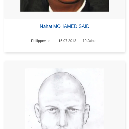
Nahat MOHAMED SAID
Standort
Philippeville
15.07.2013
19 Jahre
Datum
Alter