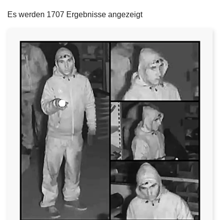
filters
e
Es werden 1707 Ergebnisse angezeigt
i