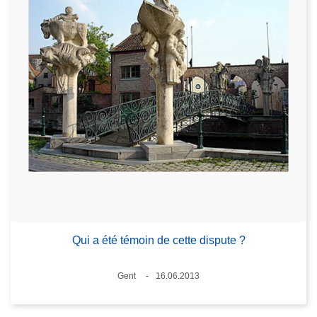
Qui a été témoin de cette dispute ?
Standort
Gent
16.06.2013
Datum