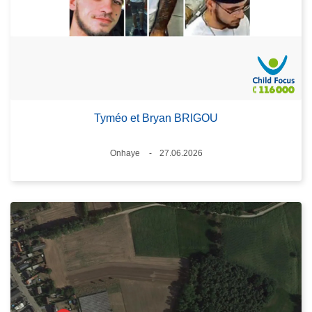
Tyméo et Bryan BRIGOU
Standort
Onhaye
27.06.2026
Datum