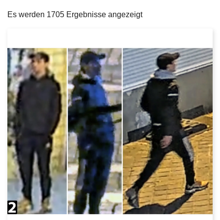
filters
e
Es werden 1705 Ergebnisse angezeigt
i