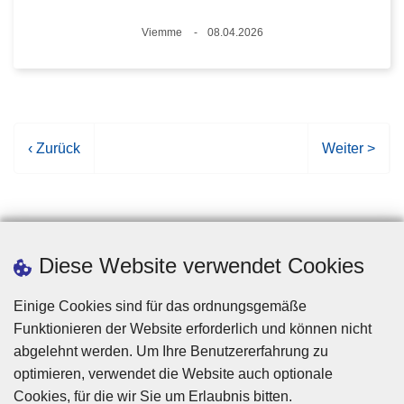
Standort
Viemme
08.04.2026
Datum
V
‹ Zurück
N
Weiter >
o
ä
r
c
h
h
e
s
r
t
Diese Website verwendet Cookies
i
e
g
S
Einige Cookies sind für das ordnungsgemäße
e
e
Funktionieren der Website erforderlich und können nicht
S
i
abgelehnt werden. Um Ihre Benutzererfahrung zu
e
t
optimieren, verwendet die Website auch optionale
i
e
Cookies, für die wir Sie um Erlaubnis bitten.
Disclaimer