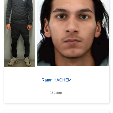
Raïan HACHEM
Alter
23 Jahre