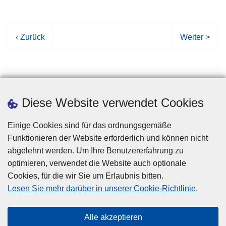
V
‹ Zurück
N
Weiter >
o
ä
r
c
h
h
e
s
Diese Website verwendet Cookies
r
t
i
e
Einige Cookies sind für das ordnungsgemäße
g
S
Funktionieren der Website erforderlich und können nicht
e
e
abgelehnt werden. Um Ihre Benutzererfahrung zu
S
i
optimieren, verwendet die Website auch optionale
e
t
Cookies, für die wir Sie um Erlaubnis bitten.
i
e
Disclaimer
Lesen Sie mehr darüber in unserer Cookie-Richtlinie
.
t
Privacy
e
Cookies
Alle akzeptieren