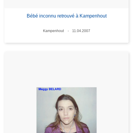
Bébé inconnu retrouvé à Kampenhout
Standort
Kampenhout
11.04.2007
Datum