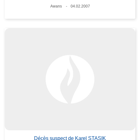
Standort
Awans
04.02.2007
Datum
Décès suspect de Karel STASIK