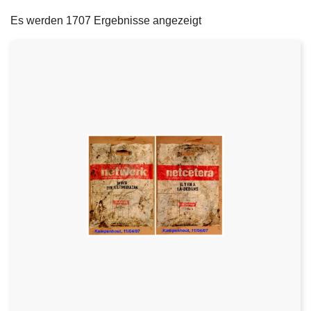
filters
e
Es werden 1707 Ergebnisse angezeigt
i