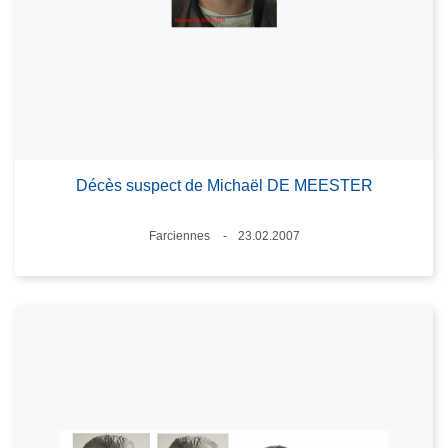
Décès suspect de Michaël DE MEESTER
Standort
Farciennes
23.02.2007
Datum