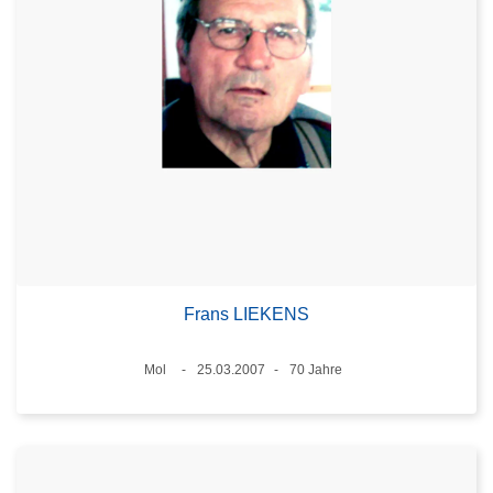
Frans LIEKENS
Standort
Mol
25.03.2007
70 Jahre
Datum
Alter