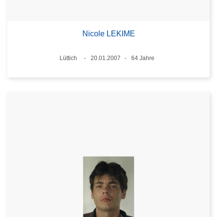
Nicole LEKIME
Standort
Lüttich
20.01.2007
64 Jahre
Datum
Alter