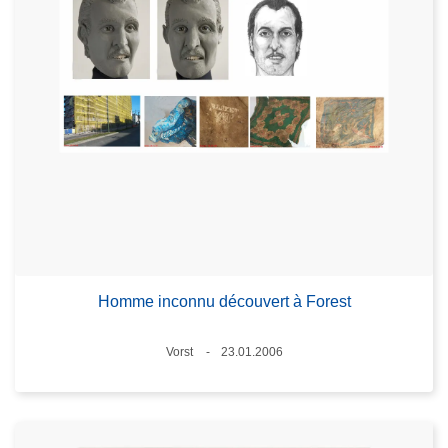
Homme inconnu découvert à Forest
Standort
Vorst
23.01.2006
Datum