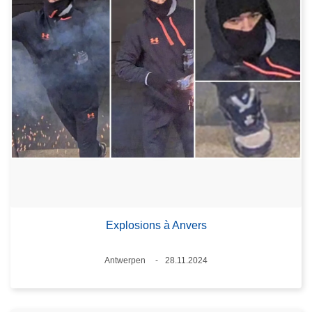
Explosions à Anvers
Standort
Antwerpen
28.11.2024
Datum