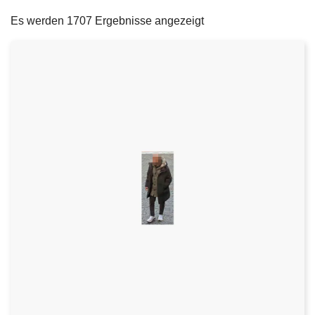
filters
e
Es werden 1707 Ergebnisse angezeigt
i