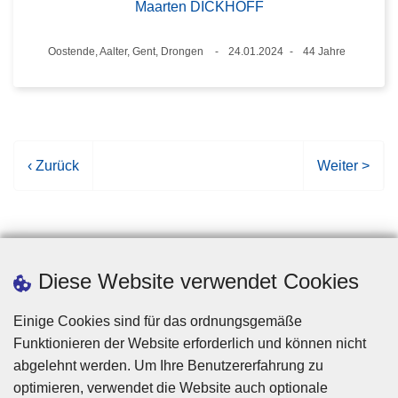
Maarten DICKHOFF
Standort
Oostende, Aalter, Gent, Drongen
24.01.2024
44 Jahre
Datum
Alter
V
‹ Zurück
N
Weiter >
o
ä
r
c
h
h
e
s
r
t
Diese Website verwendet Cookies
i
e
g
S
Einige Cookies sind für das ordnungsgemäße
e
e
Funktionieren der Website erforderlich und können nicht
S
i
abgelehnt werden. Um Ihre Benutzererfahrung zu
e
t
optimieren, verwendet die Website auch optionale