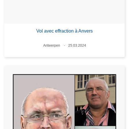
Vol avec effraction à Anvers
Standort
Antwerpen
25.03.2024
Datum