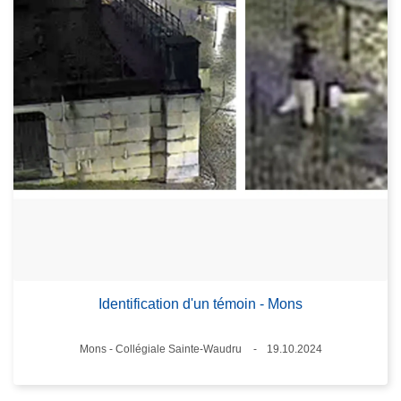
Identification d'un témoin - Mons
Standort
Mons - Collégiale Sainte-Waudru
19.10.2024
Datum