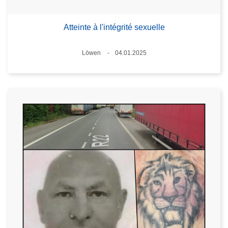
Atteinte à l'intégrité sexuelle
Standort
Löwen
04.01.2025
Datum