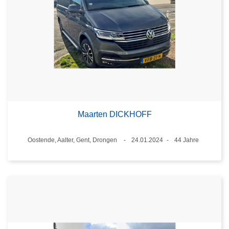
Maarten DICKHOFF
Standort
Oostende, Aalter, Gent, Drongen
24.01.2024
44 Jahre
Datum
Alter