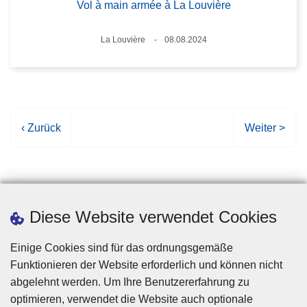
Vol à main armée à La Louvière
Standort
La Louvière
08.08.2024
Datum
V
‹ Zurück
N
Weiter >
o
ä
r
c
h
h
e
s
r
t
Diese Website verwendet Cookies
i
e
g
S
Einige Cookies sind für das ordnungsgemäße
e
e
Funktionieren der Website erforderlich und können nicht
S
i
abgelehnt werden. Um Ihre Benutzererfahrung zu
e
t
optimieren, verwendet die Website auch optionale