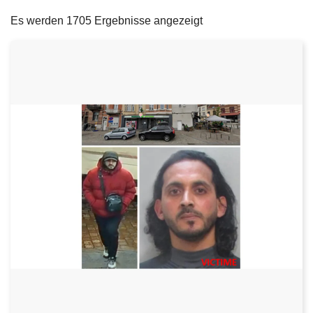
filters
e
Es werden 1705 Ergebnisse angezeigt
i