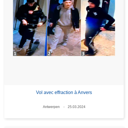
Vol avec effraction à Anvers
Standort
Antwerpen
25.03.2024
Datum