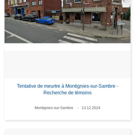
Tentative de meurtre à Montignies-sur-Sambre -
Recherche de témoins
Standort
Montignies-sur-Sambre
13.12.2024
Datum