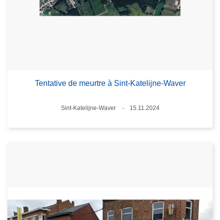
Tentative de meurtre à Sint-Katelijne-Waver
Standort
Sint-Katelijne-Waver
15.11.2024
Datum