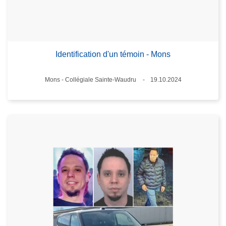
Identification d'un témoin - Mons
Standort
Mons - Collégiale Sainte-Waudru
19.10.2024
Datum