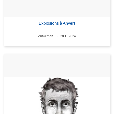
Explosions à Anvers
Standort
Antwerpen
28.11.2024
Datum