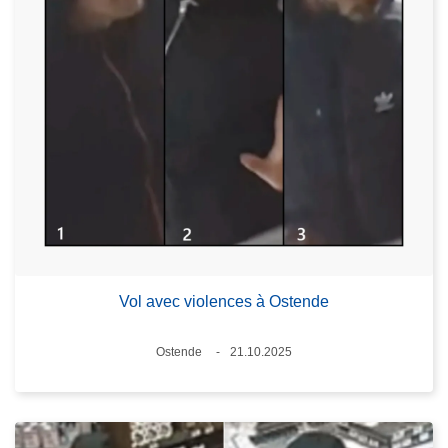
Vol avec violences à Ostende
Standort
Ostende
21.10.2025
Datum