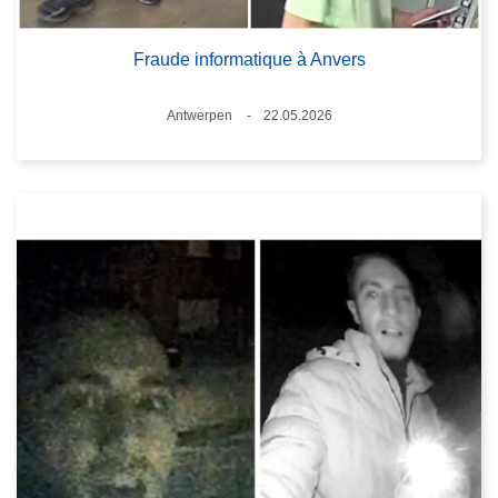
Fraude informatique à Anvers
Standort
Antwerpen
22.05.2026
Datum