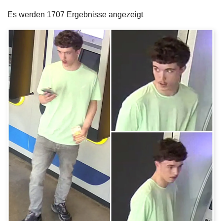
filters
e
Es werden 1707 Ergebnisse angezeigt
i