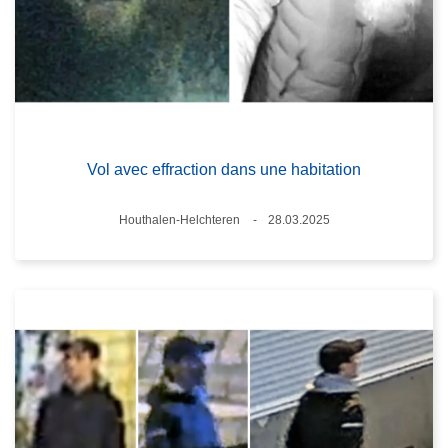
Vol avec effraction dans une habitation
Standort
Houthalen-Helchteren
28.03.2025
Datum