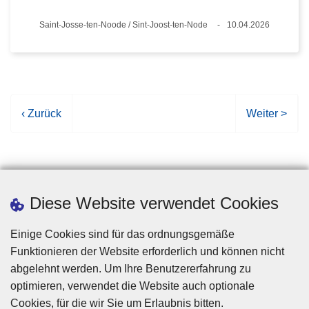
Standort
Saint-Josse-ten-Noode / Sint-Joost-ten-Node
10.04.2026
Datum
V
‹ Zurück
N
Weiter >
o
ä
r
c
h
h
e
s
r
t
Diese Website verwendet Cookies
i
e
g
S
Einige Cookies sind für das ordnungsgemäße
e
e
Funktionieren der Website erforderlich und können nicht
S
i
abgelehnt werden. Um Ihre Benutzererfahrung zu
e
t
optimieren, verwendet die Website auch optionale
i
e
Cookies, für die wir Sie um Erlaubnis bitten.
Disclaimer