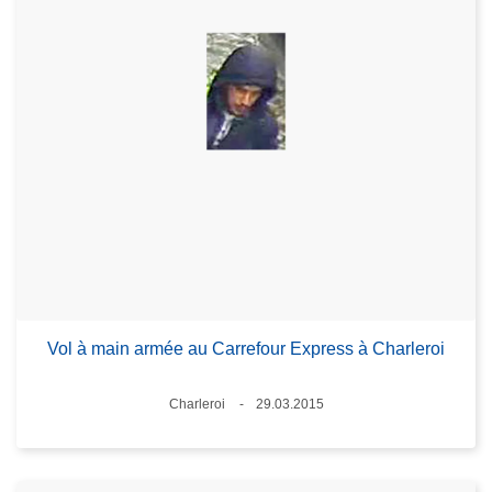
Vol à main armée au Carrefour Express à Charleroi
Standort
Charleroi
29.03.2015
Datum