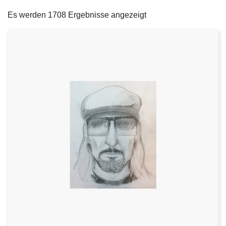
filters
e
Es werden 1708 Ergebnisse angezeigt
i