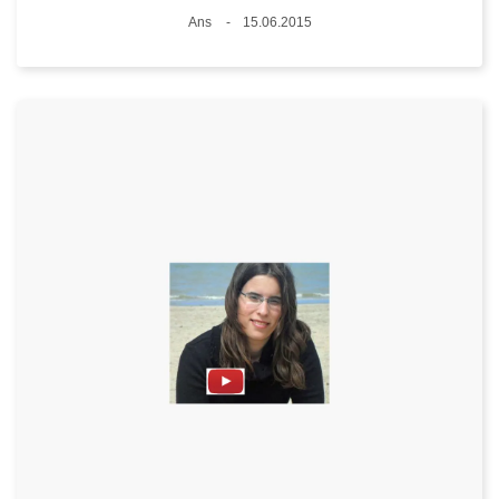
Standort
Ans
15.06.2015
Datum