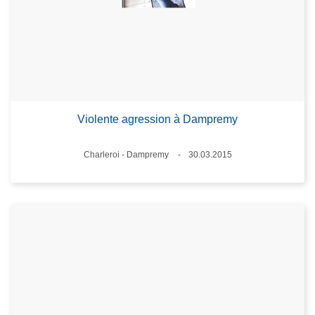
Violente agression à Dampremy
Standort
Charleroi - Dampremy
30.03.2015
Datum