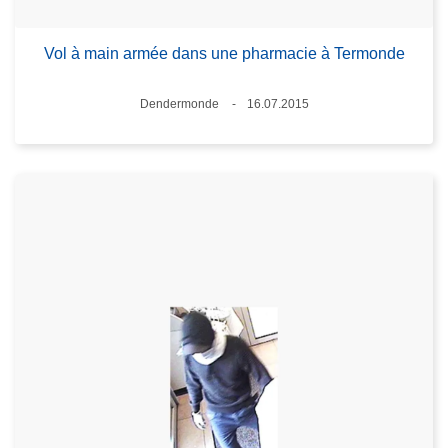
Vol à main armée dans une pharmacie à Termonde
Standort
Dendermonde
16.07.2015
Datum