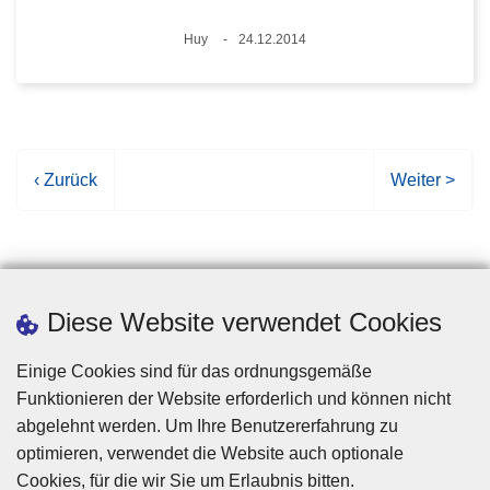
Standort
Huy
24.12.2014
Datum
V
‹ Zurück
N
Weiter >
o
ä
r
c
h
h
e
s
r
t
Diese Website verwendet Cookies
i
e
g
S
Einige Cookies sind für das ordnungsgemäße
e
e
Funktionieren der Website erforderlich und können nicht
S
i
abgelehnt werden. Um Ihre Benutzererfahrung zu
e
t
optimieren, verwendet die Website auch optionale
i
e
Cookies, für die wir Sie um Erlaubnis bitten.
Disclaimer