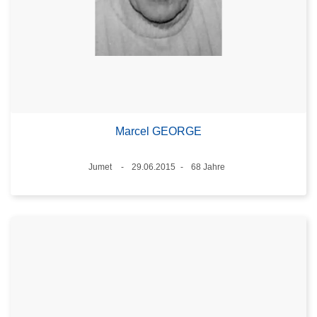
Marcel GEORGE
Standort
Jumet
29.06.2015
68 Jahre
Datum
Alter