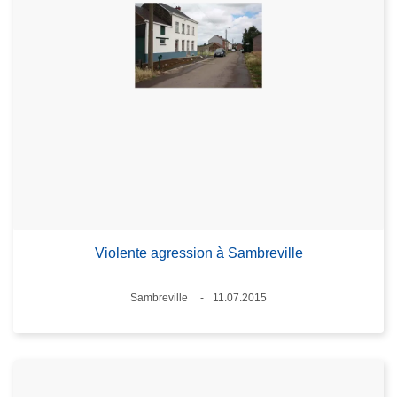
Violente agression à Sambreville
Standort
Sambreville
11.07.2015
Datum