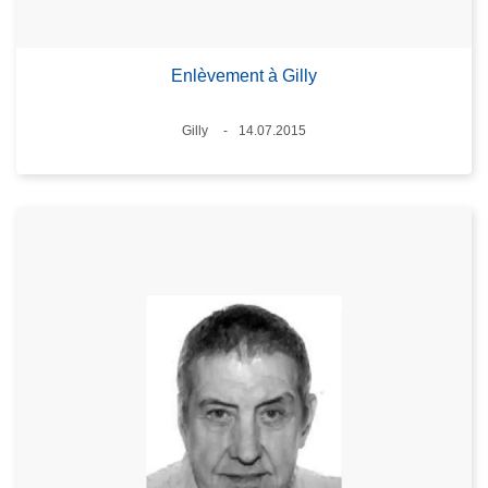
Enlèvement à Gilly
Standort
Gilly
14.07.2015
Datum