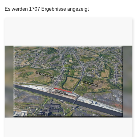
filters
e
Es werden 1707 Ergebnisse angezeigt
i