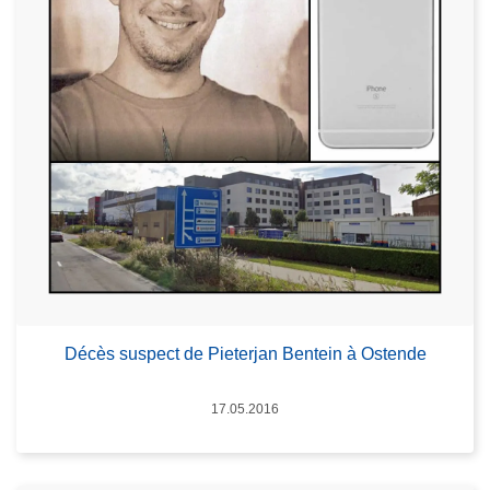
Décès suspect de Pieterjan Bentein à Ostende
Datum
17.05.2016