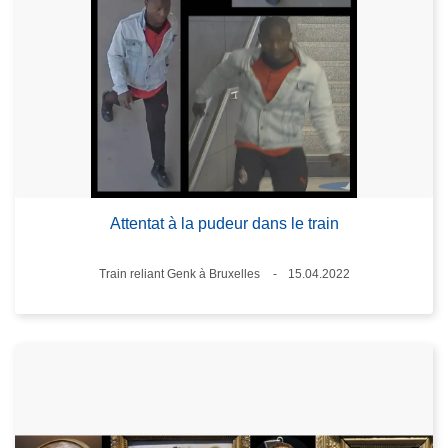
Attentat à la pudeur dans le train
Standort
Train reliant Genk à Bruxelles
15.04.2022
Datum