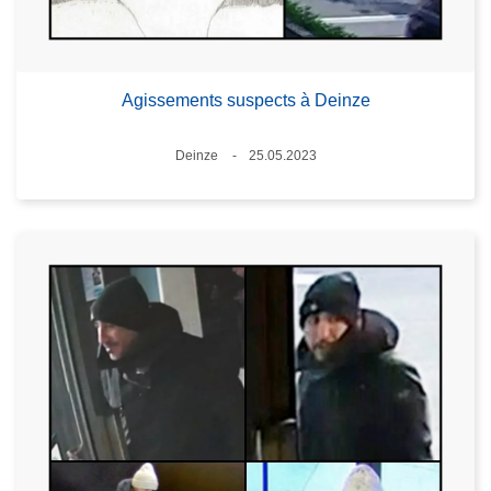
Agissements suspects à Deinze
Standort
Deinze
25.05.2023
Datum