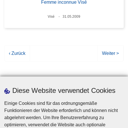
Femme inconnue Visé
Standort
Visé
31.05.2009
Datum
V
‹ Zurück
N
Weiter >
o
ä
r
c
h
h
e
s
r
t
Diese Website verwendet Cookies
i
e
g
S
Einige Cookies sind für das ordnungsgemäße
e
e
Funktionieren der Website erforderlich und können nicht
S
i
abgelehnt werden. Um Ihre Benutzererfahrung zu
e
t
optimieren, verwendet die Website auch optionale