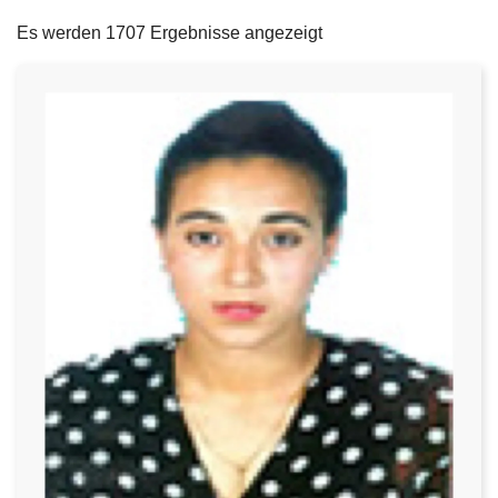
filters
e
Es werden 1707 Ergebnisse angezeigt
i