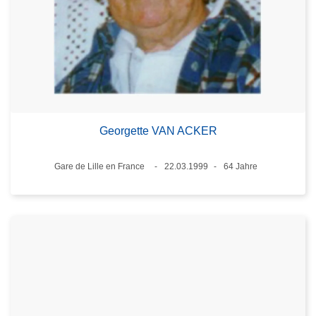
Georgette VAN ACKER
Standort
Gare de Lille en France
22.03.1999
64 Jahre
Datum
Alter