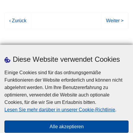
V
‹ Zurück
N
Weiter >
o
ä
r
c
h
h
e
s
r
t
Diese Website verwendet Cookies
i
e
g
S
Einige Cookies sind für das ordnungsgemäße
e
e
Funktionieren der Website erforderlich und können nicht
S
i
abgelehnt werden. Um Ihre Benutzererfahrung zu
e
t
optimieren, verwendet die Website auch optionale
i
e
Cookies, für die wir Sie um Erlaubnis bitten.
Disclaimer
t
Lesen Sie mehr darüber in unserer Cookie-Richtlinie
.
Privacy
e
Cookies
Alle akzeptieren
Barrierefreiheit