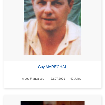
Guy MARECHAL
Standort
Alpes Françaises
22.07.2001
41 Jahre
Datum
Alter