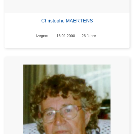
Christophe MAERTENS
Standort
Izegem
16.01.2000
26 Jahre
Datum
Alter