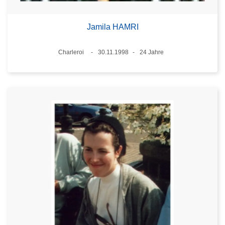
Jamila HAMRI
Standort
Charleroi
30.11.1998
24 Jahre
Datum
Alter