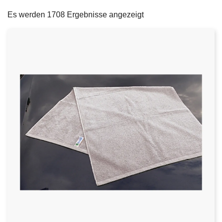
filters
e
Es werden 1708 Ergebnisse angezeigt
i