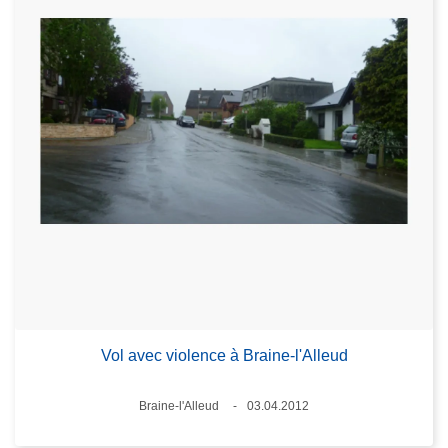
Vol avec violence à Braine-l'Alleud
Standort
Braine-l'Alleud
03.04.2012
Datum