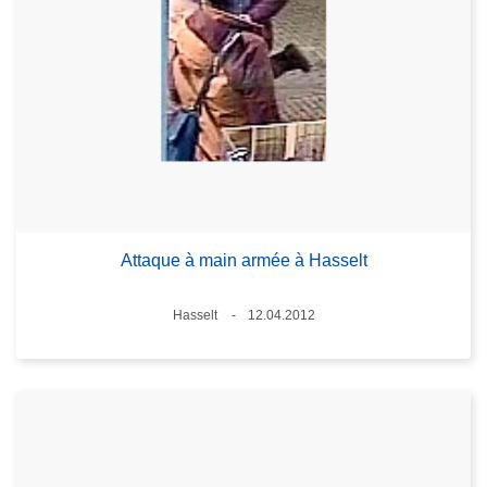
Attaque à main armée à Hasselt
Standort
Hasselt
12.04.2012
Datum