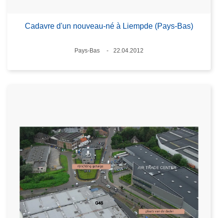
Cadavre d'un nouveau-né à Liempde (Pays-Bas)
Standort
Pays-Bas
22.04.2012
Datum