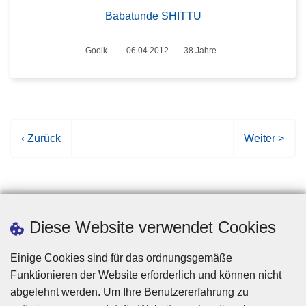
Babatunde SHITTU
Standort
Gooik
06.04.2012
38 Jahre
Datum
Alter
V
‹ Zurück
N
Weiter >
o
ä
r
c
h
h
e
s
r
t
Diese Website verwendet Cookies
i
e
g
S
Einige Cookies sind für das ordnungsgemäße
e
e
Funktionieren der Website erforderlich und können nicht
S
i
abgelehnt werden. Um Ihre Benutzererfahrung zu