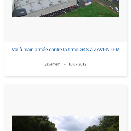
Vol à main armée contre la firme G4S à ZAVENTEM
Standort
Zaventem
10.07.2012
Datum