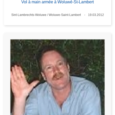
Vol à main armée à Woluwé-St-Lambert
Standort
Sint-Lambrechts-Woluwe / Woluwe-Saint-Lambert
19.03.2012
Datum