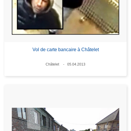
Vol de carte bancaire à Châtelet
Standort
Châtelet
05.04.2013
Datum