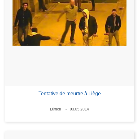
Tentative de meurtre à Liège
Standort
Lüttich
03.05.2014
Datum