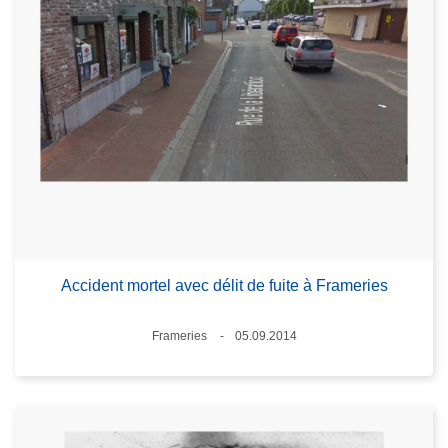
Accident mortel avec délit de fuite à Frameries
Standort
Frameries
05.09.2014
Datum