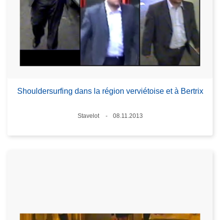
Shouldersurfing dans la région verviétoise et à Bertrix
Standort
Stavelot
08.11.2013
Datum