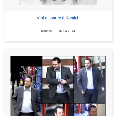
Viol et torture à Kontich
Standort
Kontich
07.04.2014
Datum