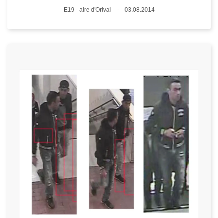
Standort
E19 - aire d'Orival
03.08.2014
Datum