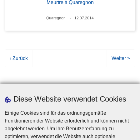
Meurtre à Quaregnon
Standort
Quaregnon
12.07.2014
Datum
V
‹ Zurück
N
Weiter >
o
ä
r
c
h
h
e
s
r
t
Diese Website verwendet Cookies
i
e
g
S
Einige Cookies sind für das ordnungsgemäße
e
e
Funktionieren der Website erforderlich und können nicht
S
i
abgelehnt werden. Um Ihre Benutzererfahrung zu
e
t
optimieren, verwendet die Website auch optionale