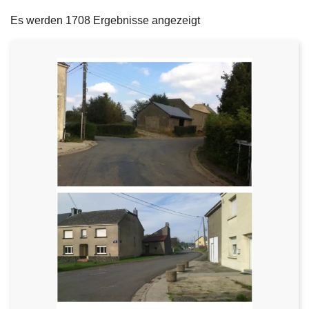
filters
e
Es werden 1708 Ergebnisse angezeigt
i