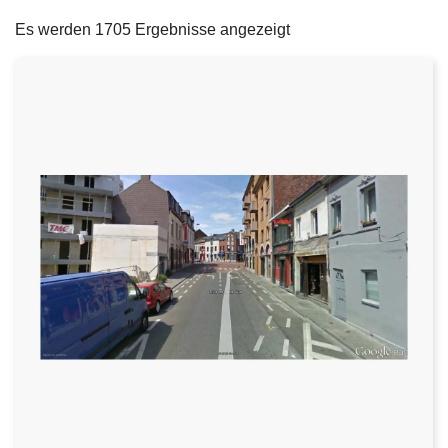
filters
e
Es werden 1705 Ergebnisse angezeigt
i