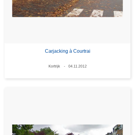
Carjacking à Courtrai
Standort
Kortrijk
04.11.2012
Datum