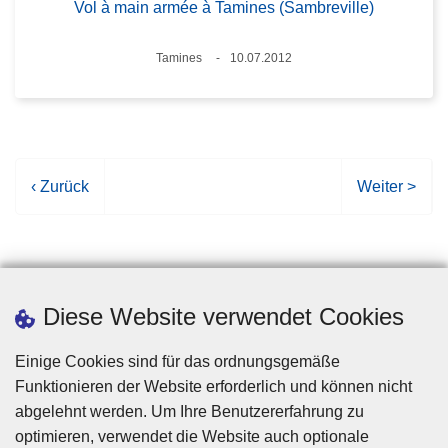
Vol à main armée à Tamines (Sambreville)
Standort
Tamines
10.07.2012
Datum
V
‹ Zurück
N
Weiter >
o
ä
r
c
h
h
e
s
r
t
Diese Website verwendet Cookies
i
e
g
S
Einige Cookies sind für das ordnungsgemäße
e
e
Funktionieren der Website erforderlich und können nicht
S
i
abgelehnt werden. Um Ihre Benutzererfahrung zu
e
t
optimieren, verwendet die Website auch optionale