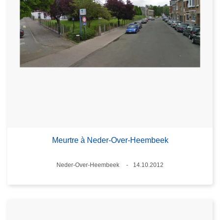
Meurtre à Neder-Over-Heembeek
Standort
Neder-Over-Heembeek
14.10.2012
Datum