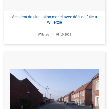
Accident de circulation mortel avec délit de fuite à
Willerzie
Standort
Willerzie
08.10.2012
Datum