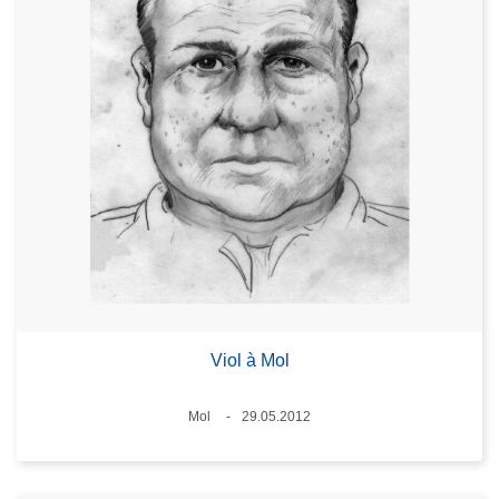
Viol à Mol
Standort
Mol
29.05.2012
Datum