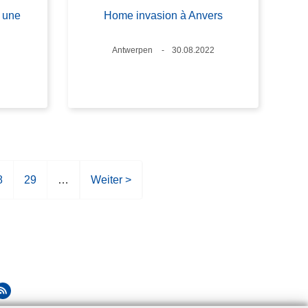
s une
Home invasion à Anvers
s
Standort
Antwerpen
Datum
30.08.2022
8
S
29
…
N
Weiter >
e
ä
i
c
t
h
e
s
t
e
S