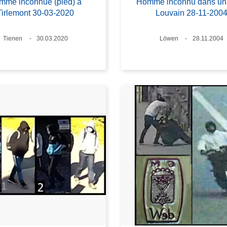
mme inconnue (pied) à
Homme inconnu dans un 
Tirlemont 30-03-2020
Louvain 28-11-200
Standort
Tienen
Datum
30.03.2020
Standort
Löwen
Datum
28.11.2004