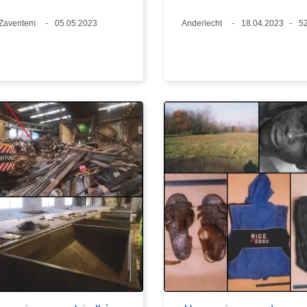
Standort
Zaventem
Datum
05.05.2023
Standort
Anderlecht
Datum
18.04.2023
Al
5