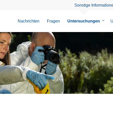
Sonstige Information
Nachrichten
Fragen
Untersuchungen
Unter
U
von
Unter