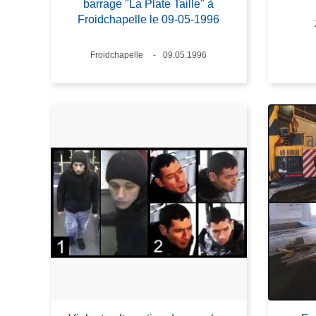
barrage "La Plate Taille" à
Froidchapelle le 09-05-1996
Standort
Froidchapelle
Datum
09.05.1996