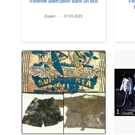
Violente altercation dans un bus
Fe
Standort
Eupen
Datum
07.03.2023