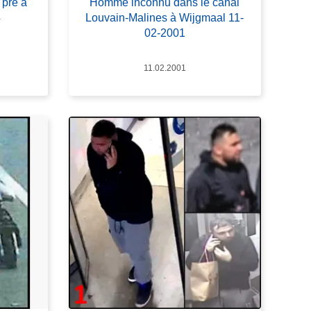
pré à
Homme inconnu dans le canal
4
Louvain-Malines à Wijgmaal 11-
02-2001
Datum
11.02.2001