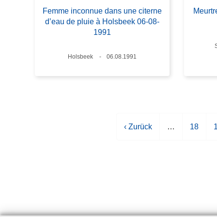
Femme inconnue dans une citerne
Meurt
d’eau de pluie à Holsbeek 06-08-
1991
Standort
Holsbeek
Datum
06.08.1991
V
‹ Zurück
…
S
18
o
e
r
i
i
h
t
t
e
e
r
i
g