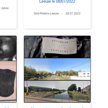
Leeuw le 08/07/2022
ter
2 Jahre
Standort
Sint-Pieters-Leeuw
Datum
28.07.2022