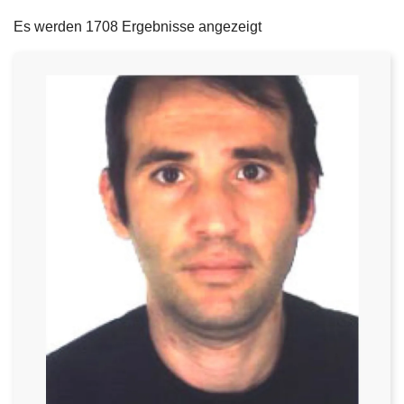
filters
e
Es werden 1708 Ergebnisse angezeigt
i