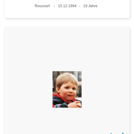
Standort
Roucourt
15.12.1994
19 Jahre
Datum
Alter