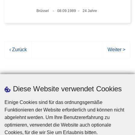
Standort
Brüssel
08.09.1989
24 Jahre
Datum
Alter
V
‹ Zurück
N
Weiter >
o
ä
r
c
h
h
e
s
r
t
Diese Website verwendet Cookies
i
e
g
S
Einige Cookies sind für das ordnungsgemäße
e
e
Funktionieren der Website erforderlich und können nicht
S
i
abgelehnt werden. Um Ihre Benutzererfahrung zu
e
t
optimieren, verwendet die Website auch optionale
i
e
Cookies, für die wir Sie um Erlaubnis bitten.
Disclaimer