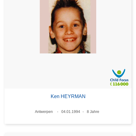
Ken HEYRMAN
Standort
Antwerpen
04.01.1994
8 Jahre
Datum
Alter