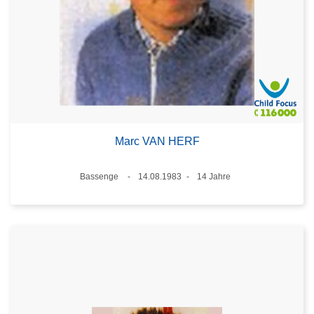
Marc VAN HERF
Standort
Bassenge
14.08.1983
14 Jahre
Datum
Alter