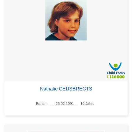
Nathalie GEIJSBREGTS
Standort
Bertem
26.02.1991
10 Jahre
Datum
Alter