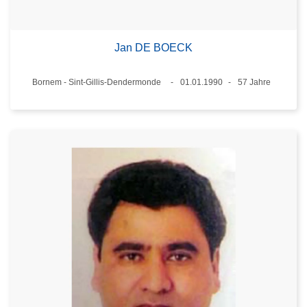
Jan DE BOECK
Standort
Bornem - Sint-Gillis-Dendermonde
01.01.1990
57 Jahre
Datum
Alter