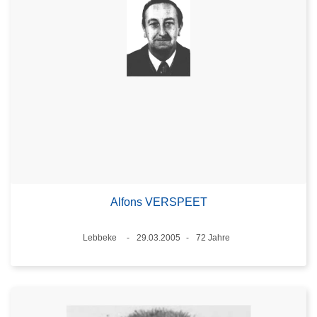
Alfons VERSPEET
Standort
Lebbeke
29.03.2005
72 Jahre
Datum
Alter