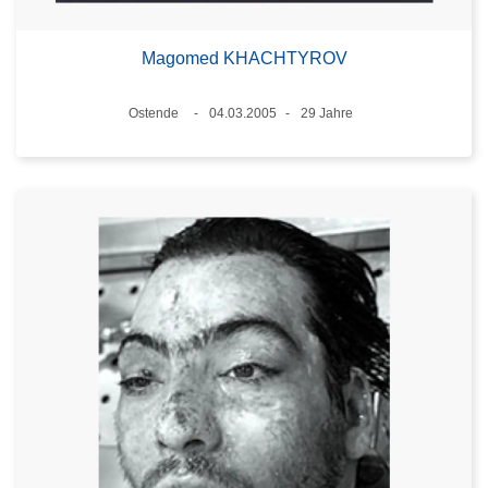
Magomed KHACHTYROV
Standort
Ostende
04.03.2005
29 Jahre
Datum
Alter