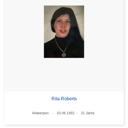
Rita Roberts
Standort
Antwerpen
03.06.1992
31 Jahre
Datum
Alter