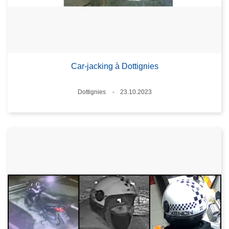
Car-jacking à Dottignies
Standort
Dottignies
23.10.2023
Datum