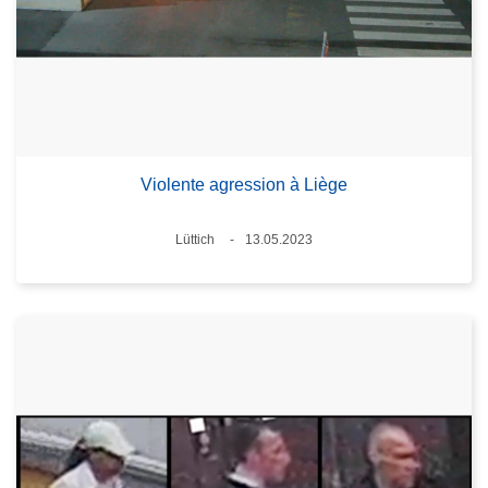
Violente agression à Liège
Standort
Lüttich
13.05.2023
Datum