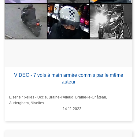
VIDEO - 7 vols à main armée commis par le même
auteur
Standort
Elsene / Ixelles - Uccle, Braine-l’Alleud, Braine-le-Château,
Auderghem, Nivelles
14.11.2022
Datum