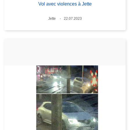
Vol avec violences à Jette
Standort
Jette
22.07.2023
Datum