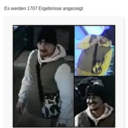
filters
e
Es werden 1707 Ergebnisse angezeigt
i