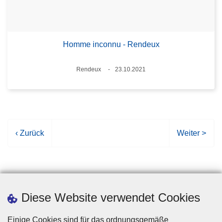
Homme inconnu - Rendeux
Standort
Rendeux
23.10.2021
Datum
V
‹ Zurück
N
Weiter >
o
ä
r
c
h
h
e
s
r
t
Diese Website verwendet Cookies
i
e
g
S
Einige Cookies sind für das ordnungsgemäße