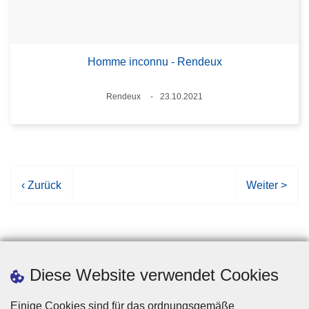
Homme inconnu - Rendeux
Standort
Rendeux
23.10.2021
Datum
V
‹ Zurück
N
Weiter >
o
ä
r
c
h
h
e
s
r
t
Diese Website verwendet Cookies
i
e
g
S
Einige Cookies sind für das ordnungsgemäße