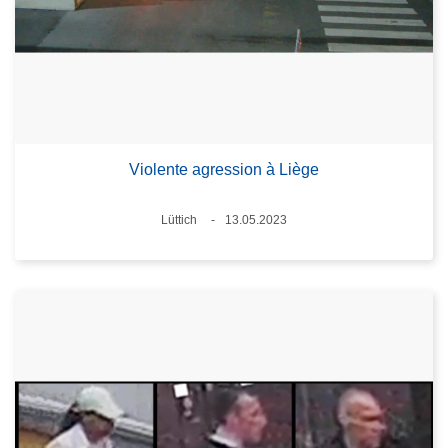
Violente agression à Liège
Standort
Lüttich
13.05.2023
Datum