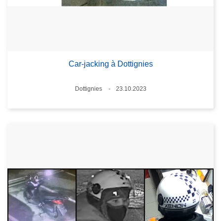
Car-jacking à Dottignies
Standort
Dottignies
23.10.2023
Datum