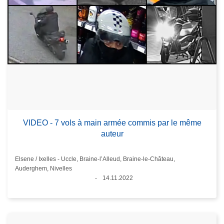
VIDEO - 7 vols à main armée commis par le même
auteur
Standort
Elsene / Ixelles - Uccle, Braine-l’Alleud, Braine-le-Château,
Auderghem, Nivelles
14.11.2022
Datum