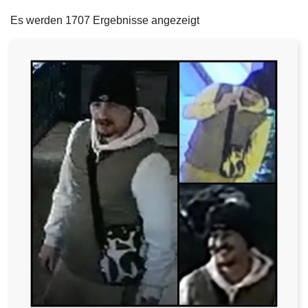
filters
e
Es werden 1707 Ergebnisse angezeigt
i