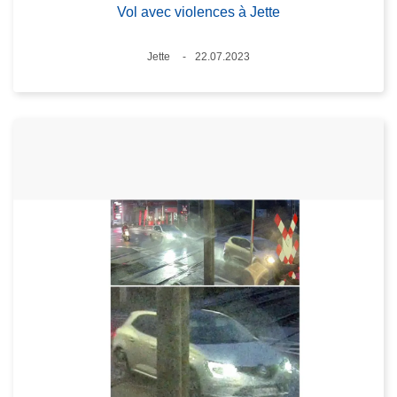
Vol avec violences à Jette
Standort
Jette
22.07.2023
Datum