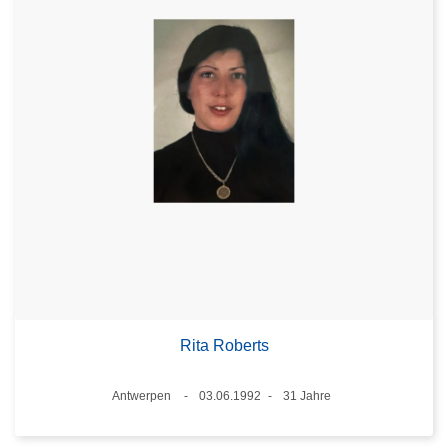
Rita Roberts
Standort
Antwerpen
03.06.1992
31 Jahre
Datum
Alter