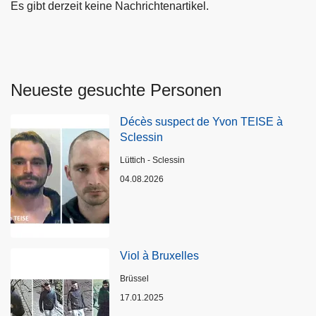
Es gibt derzeit keine Nachrichtenartikel.
Neueste gesuchte Personen
Décès suspect de Yvon TEISE à
Sclessin
Standort
Lüttich - Sclessin
04.08.2026
Viol à Bruxelles
Standort
Brüssel
17.01.2025