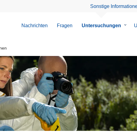
Sonstige Information
Nachrichten
Fragen
Untersuchungen
Unter
U
von
Unter
onen