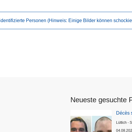
identifizierte Personen (Hinweis: Einige Bilder können schockie
Neueste gesuchte 
Décès 
Standort
Lüttich - 
04.08.20