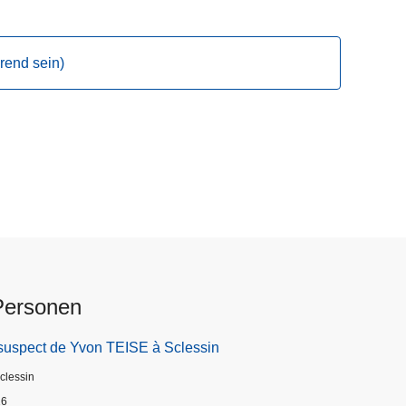
rend sein)
Personen
suspect de Yvon TEISE à Sclessin
Sclessin
26