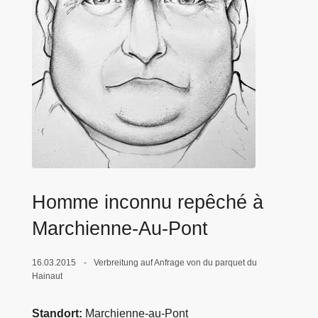
e
i
Homme inconnu repêché à
Marchienne-Au-Pont
16.03.2015
Verbreitung auf Anfrage von du parquet du
Hainaut
Standort
Marchienne-au-Pont