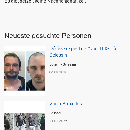
Es gibt derzeit keine Nachrichtenartikel.
Neueste gesuchte Personen
Décès suspect de Yvon TEISE à
Sclessin
Standort
Lüttich - Sclessin
04.08.2026
Viol à Bruxelles
Standort
Brüssel
17.01.2025