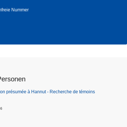
enfreie Nummer
Personen
ion présumée à Hannut - Recherche de témoins
26