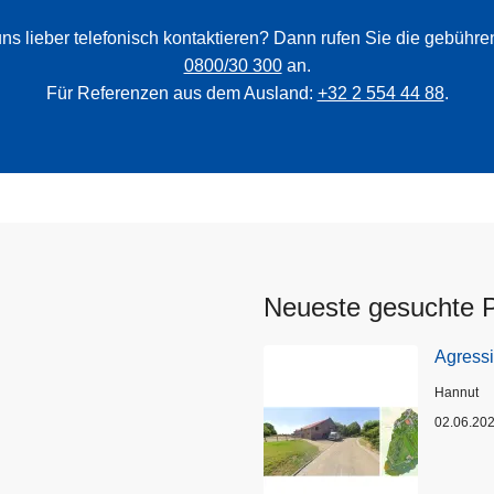
ns lieber telefonisch kontaktieren? Dann rufen Sie die gebühr
0800/30 300
an.
Für Referenzen aus dem Ausland:
+32 2 554 44 88
.
Neueste gesuchte 
Agress
Standort
Hannut
02.06.20