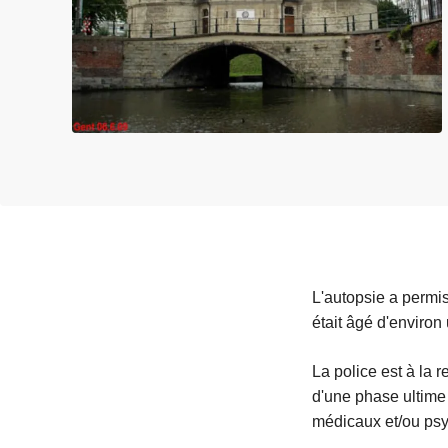
e
i
L'autopsie a permis
était âgé d'enviro
La police est à la 
d'une phase ultime 
médicaux et/ou ps