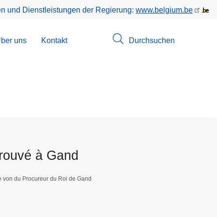
en und Dienstleistungen der Regierung:
www.belgium.be
menü
ber uns
Kontakt
Durchsuchen
suchungen
trouvé à Gand
ge von du Procureur du Roi de Gand