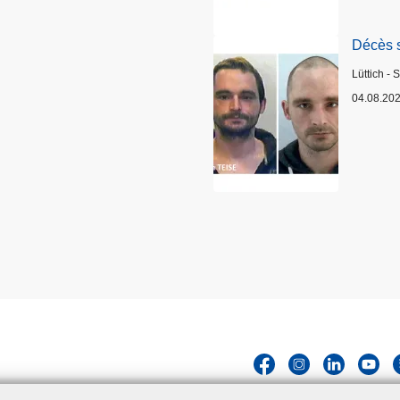
Décès 
Standort
Lüttich - 
04.08.20