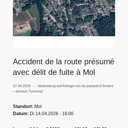
e
i
Accident de la route présumé
avec délit de fuite à Mol
17.04.2026
Verbreitung auf Anfrage von du parquet d’Anvers
– division Turnhout
Standort
Mol
Datum
Di 14.04.2026 - 16:00