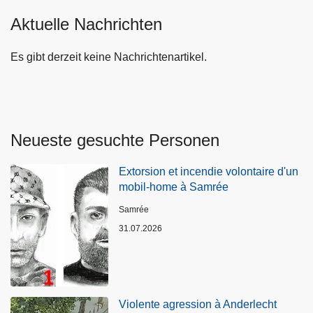
Aktuelle Nachrichten
Es gibt derzeit keine Nachrichtenartikel.
Neueste gesuchte Personen
Extorsion et incendie volontaire d'un
mobil-home à Samrée
Standort
Samrée
31.07.2026
Violente agression à Anderlecht