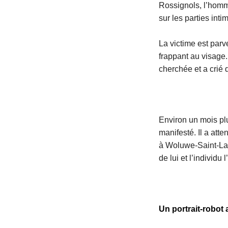
Rossignols, l’homme 
sur les parties intim
La victime est parv
frappant au visage.
cherchée et a crié qu
Environ un mois plu
manifesté. Il a att
à Woluwe-Saint-Lam
de lui et l’individu l
Un portrait-robot a