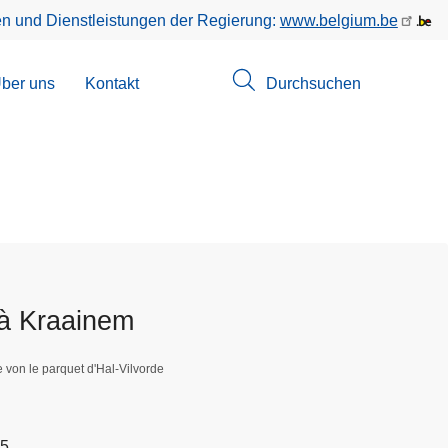
en und Dienstleistungen der Regierung:
www.belgium.be
menü
ber uns
Kontakt
Durchsuchen
suchungen
 à Kraainem
e von le parquet d'Hal-Vilvorde
45