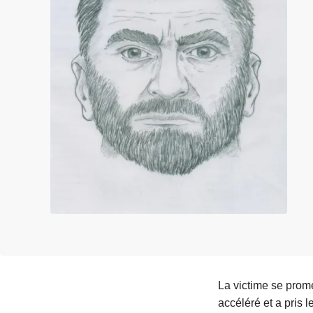
e
i
La victime se prome
accéléré et a pris 