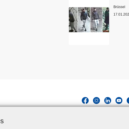
Standort
Brüssel
17.01.20
es