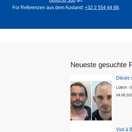
0800/30 300
an.
Für Referenzen aus dem Ausland:
+32 2 554 44 88
.
Neueste gesuchte 
Décès 
Standort
Lüttich - 
04.08.20
Viol à 