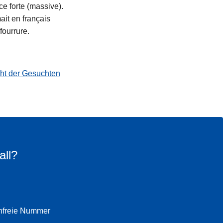
e forte (massive).
ait en français
fourrure.
cht der Gesuchten
all?
enfreie Nummer