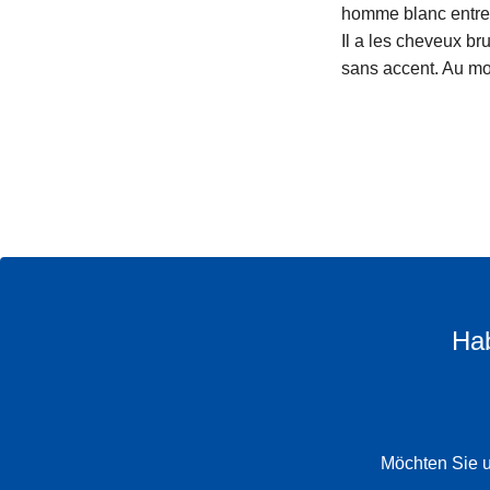
homme blanc entre 
Il a les cheveux bru
sans accent. Au mom
Hab
Möchten Sie u