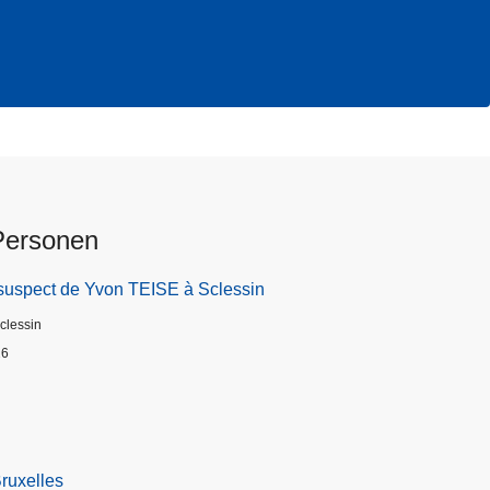
Personen
suspect de Yvon TEISE à Sclessin
Sclessin
26
Bruxelles