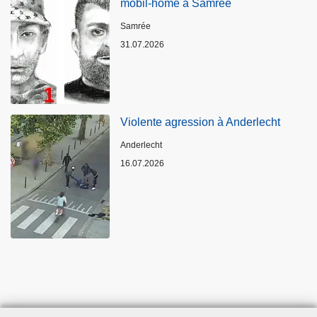
mobil-home à Samrée
Standort
Samrée
31.07.2026
Violente agression à Anderlecht
Standort
Anderlecht
16.07.2026