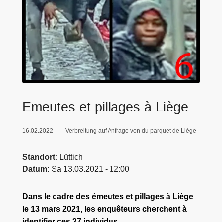
e
i
Emeutes et pillages à Liège
16.02.2022
Verbreitung auf Anfrage von du parquet de Liège
Standort
Lüttich
Datum
Sa 13.03.2021 - 12:00
Dans le cadre des émeutes et pillages à Liège
le 13 mars 2021, les enquêteurs cherchent à
identifier ces 27 individus.