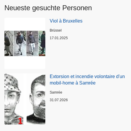
Neueste gesuchte Personen
Viol à Bruxelles
Standort
Brüssel
17.01.2025
Extorsion et incendie volontaire d'un
mobil-home à Samrée
Standort
Samrée
31.07.2026