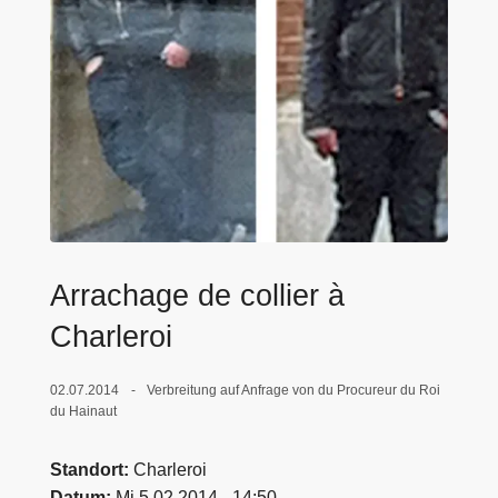
e
i
Arrachage de collier à
Charleroi
02.07.2014
Verbreitung auf Anfrage von du Procureur du Roi
du Hainaut
Standort
Charleroi
Datum
Mi 5.02.2014 - 14:50