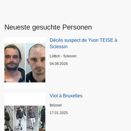
Neueste gesuchte Personen
Décès suspect de Yvon TEISE à
Sclessin
Standort
Lüttich - Sclessin
04.08.2026
Viol à Bruxelles
Standort
Brüssel
17.01.2025