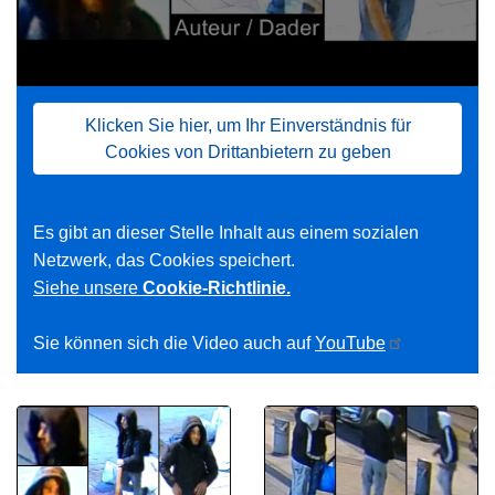
Klicken Sie hier, um Ihr Einverständnis für
Cookies von Drittanbietern zu geben
Es gibt an dieser Stelle Inhalt aus einem sozialen
Netzwerk, das Cookies speichert.
Siehe unsere
Cookie-Richtlinie.
Sie können sich die Video auch auf
YouTube