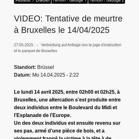
e
i
VIDEO: Tentative de meurtre
à Bruxelles le 14/04/2025
27.05.2025
Verbreitung auf Anfrage von le juge d'instruction
et le parquet de Bruxelles
Standort
Brüssel
Datum
Mo 14.04.2025 - 2:22
Le lundi 14 avril 2025, entre 02h00 et 02h25, à
Bruxelles, une altercation s’est produite entre
deux individus entre le Boulevard du Midi et
l’Esplanade de l’Europe.
Un des deux individus est ensuite revenu sur
ses pas, armé d’une pièce de bois, et a
violemment frappé la victime à la tête à de