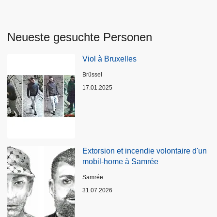
Neueste gesuchte Personen
Viol à Bruxelles
Standort
Brüssel
17.01.2025
Extorsion et incendie volontaire d'un
mobil-home à Samrée
Standort
Samrée
31.07.2026