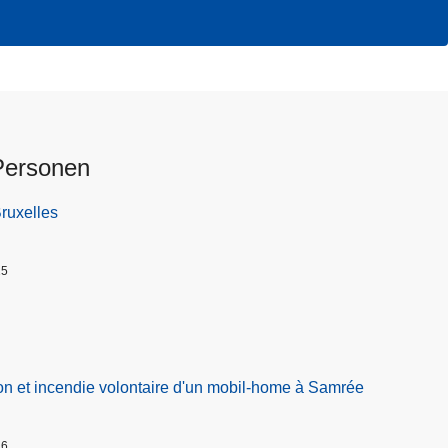
Personen
Bruxelles
25
on et incendie volontaire d'un mobil-home à Samrée
26