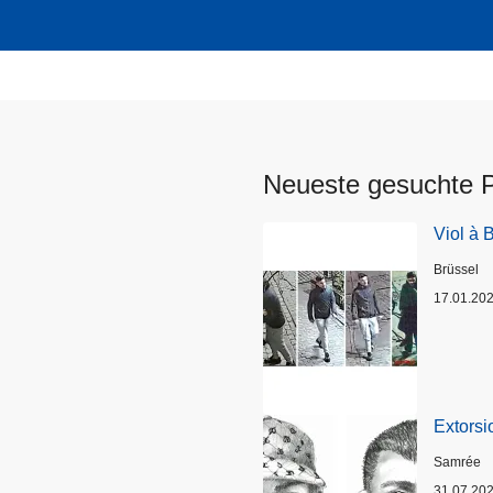
Neueste gesuchte 
Viol à 
Standort
Brüssel
17.01.20
Extorsi
Standort
Samrée
31.07.20