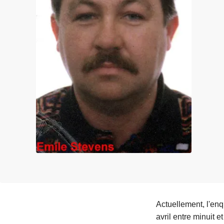
e
i
Actuellement, l'en
avril entre minuit