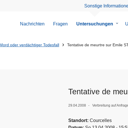
Sonstige Information
Nachrichten
Fragen
Untersuchungen
Unter
U
von
Unter
Mord oder verdächtiger Todesfall
Tentative de meurtre sur Emile 
Tentative de me
29.04.2008
Verbreitung auf Anfrag
Standort
Courcelles
Datum
So 13.04.2008 - 15:5