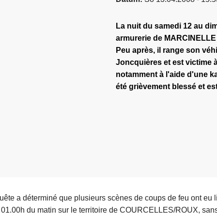
La nuit du samedi 12 au di
armurerie de MARCINELLE e
Peu après, il range son véh
Joncquières et est victime 
notamment à l'aide d'une k
été grièvement blessé et est
quête a déterminé que plusieurs scènes de coups de feu ont eu 
 et 01.00h du matin sur le territoire de COURCELLES/ROUX, sans 