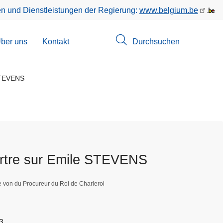
en und Dienstleistungen der Regierung:
www.belgium.be
menü
ber uns
Kontakt
Durchsuchen
suchungen
STEVENS
urtre sur Emile STEVENS
e von du Procureur du Roi de Charleroi
3