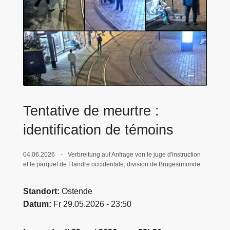
e
i
Tentative de meurtre :
identification de témoins
04.06.2026
Verbreitung auf Anfrage von le juge d'instruction
et le parquet de Flandre occidentale, division de Brugesrmonde
Standort
Ostende
Datum
Fr 29.05.2026 - 23:50