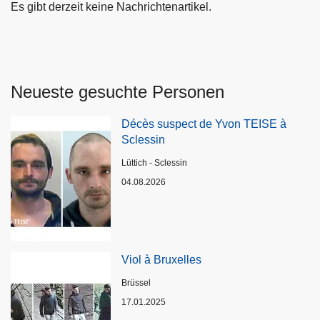
Es gibt derzeit keine Nachrichtenartikel.
Neueste gesuchte Personen
Décès suspect de Yvon TEISE à
Sclessin
Standort
Lüttich - Sclessin
04.08.2026
Viol à Bruxelles
Standort
Brüssel
17.01.2025