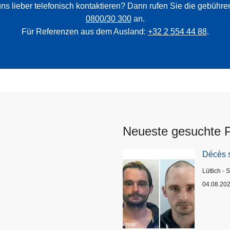
ns lieber telefonisch kontaktieren? Dann rufen Sie die gebühr
0800/30 300
an.
Für Referenzen aus dem Ausland:
+32 2 554 44 88
.
Neueste gesuchte 
Décès 
Standort
Lüttich - 
04.08.20