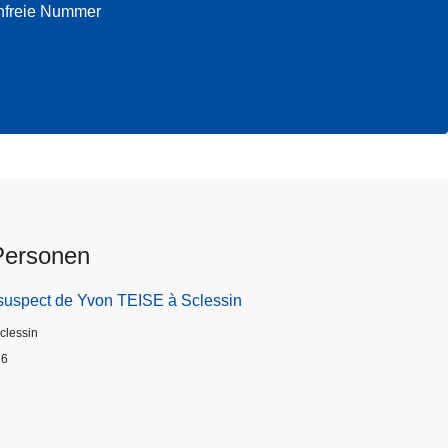
enfreie Nummer
Personen
suspect de Yvon TEISE à Sclessin
Sclessin
26