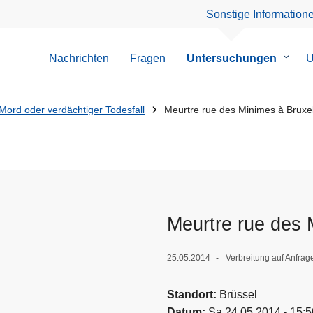
Sonstige Information
Nachrichten
Fragen
Untersuchungen
Unter
U
von
Unter
Mord oder verdächtiger Todesfall
Meurtre rue des Minimes à Bruxel
Meurtre rue des 
25.05.2014
Verbreitung auf Anfrag
Standort
Brüssel
Datum
Sa 24.05.2014 - 15:5