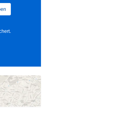
ben
chert.