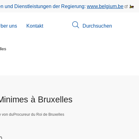
en und Dienstleistungen der Regierung:
www.belgium.be
menü
ber uns
Kontakt
Durchsuchen
suchungen
les
Minimes à Bruxelles
e von duProcureur du Roi de Bruxelles
0