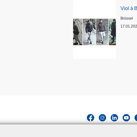
Viol à 
Standort
Brüssel
17.01.20