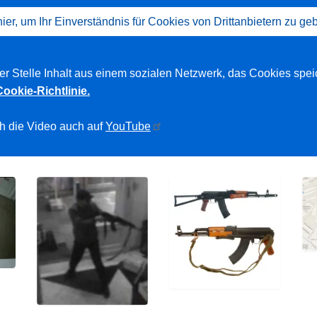
hier, um Ihr Einverständnis für Cookies von Drittanbietern zu ge
ser Stelle Inhalt aus einem sozialen Netzwerk, das Cookies spei
Cookie-Richtlinie.
h die Video auch auf
YouTube