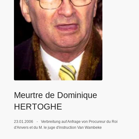
e
i
Meurtre de Dominique
HERTOGHE
23.01.2006
Verbreitung auf Anfrage von Procureur du Roi
d'Anvers et du M. le juge d'instruction Van Wambeke