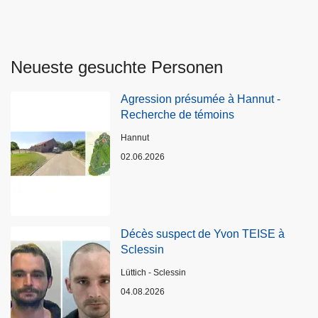
Neueste gesuchte Personen
Agression présumée à Hannut -
Recherche de témoins
Standort
Hannut
02.06.2026
Décès suspect de Yvon TEISE à
Sclessin
Standort
Lüttich - Sclessin
04.08.2026