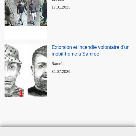
17.01.2025
Extorsion et incendie volontaire d'un
mobil-home à Samrée
Standort
Samrée
31.07.2026