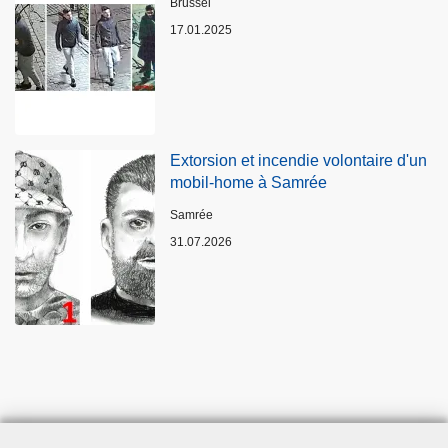
Standort
Brüssel
17.01.2025
Extorsion et incendie volontaire d'un
mobil-home à Samrée
Standort
Samrée
31.07.2026