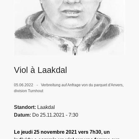
e
i
Viol à Laakdal
05.06.2022
Verbreitung auf Anfrage von du parquet d'Anvers,
division Turnhout
Standort
Laakdal
Datum
Do 25.11.2021 - 7:30
Le jeudi 25 novembre 2021 vers 7h30, un