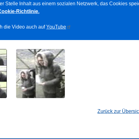
ser Stelle Inhalt aus einem sozialen Netzwerk, das Cookies spei
Cookie-Richtlinie.
h die Video auch auf
YouTube
Zurück zur Übersi