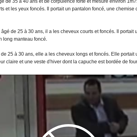
gé de 35 à 40 ans et de corpulence forte et mesure environ 1m75
s et les yeux foncés. Il portait un pantalon foncé, une chemise c
âgé de 25 à 30 ans, il a les cheveux courts et foncés. Il portait
un long manteau foncé.
e 25 à 30 ans, elle a les cheveux longs et foncés. Elle portait 
ur claire et une veste d'hiver dont la capuche est bordée de four