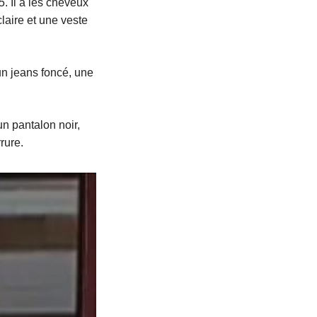
. Il a les cheveux
laire et une veste
 un jeans foncé, une
un pantalon noir,
rure.