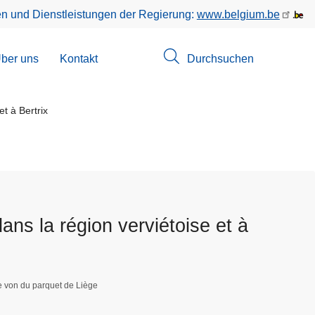
en und Dienstleistungen der Regierung:
www.belgium.be
menü
ber uns
Kontakt
Durchsuchen
suchungen
t à Bertrix
ans la région verviétoise et à
e von du parquet de Liège