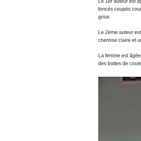
Le 1er auteur est â
foncés coupés court
grise.
Le 2ème auteur est 
chemise claire et 
La femme est âgée d
des bottes de coule