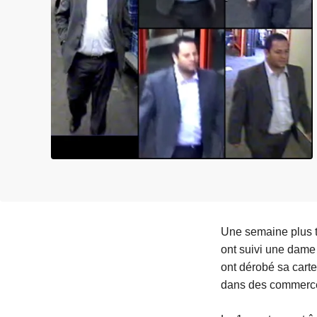
e
i
Une semaine plus t
ont suivi une dame â
ont dérobé sa cart
dans des commerc