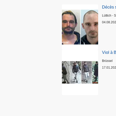
Décès 
Standort
Lüttich - 
04.08.20
Viol à 
Standort
Brüssel
17.01.20