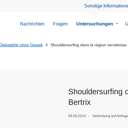
Sonstige Information
Nachrichten
Fragen
Untersuchungen
Unter
U
von
Unter
Diebstähle ohne Gewalt
Shouldersurfing dans la région verviétoise e
Shouldersurfing d
Bertrix
09.09.2014
Verbreitung auf Anfrag