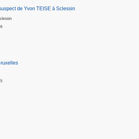
suspect de Yvon TEISE à Sclessin
Sclessin
26
Bruxelles
25