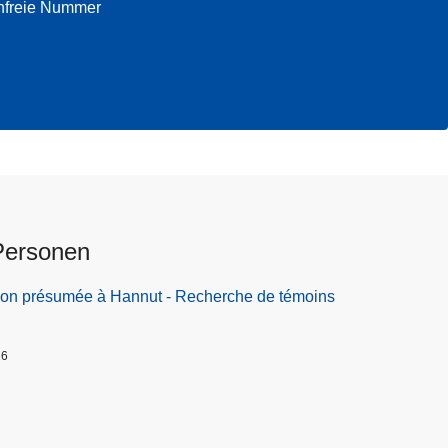
enfreie Nummer
Personen
ion présumée à Hannut - Recherche de témoins
26