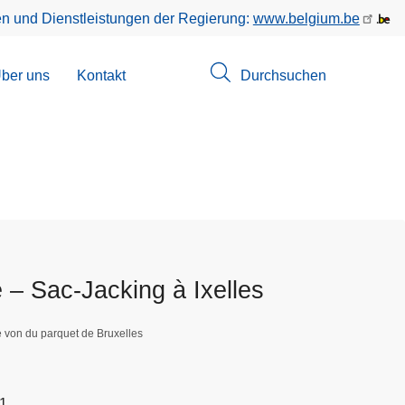
en und Dienstleistungen der Regierung:
www.belgium.be
menü
ber uns
Kontakt
Durchsuchen
suchungen
 – Sac-Jacking à Ixelles
e von du parquet de Bruxelles
01