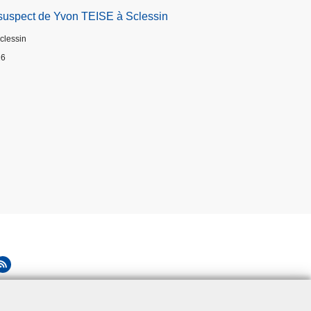
suspect de Yvon TEISE à Sclessin
Sclessin
26