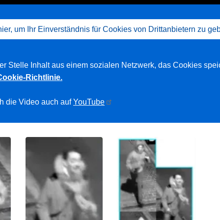
hier, um Ihr Einverständnis für Cookies von Drittanbietern zu ge
ser Stelle Inhalt aus einem sozialen Netzwerk, das Cookies spei
Cookie-Richtlinie.
h die Video auch auf
YouTube