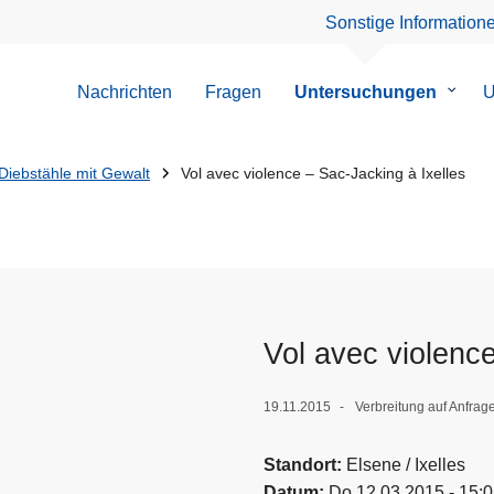
Sonstige Information
Nachrichten
Fragen
Untersuchungen
Unter
U
von
Unter
Diebstähle mit Gewalt
Vol avec violence – Sac-Jacking à Ixelles
Vol avec violence
19.11.2015
Verbreitung auf Anfrag
Standort
Elsene / Ixelles
Datum
Do 12.03.2015 - 15: