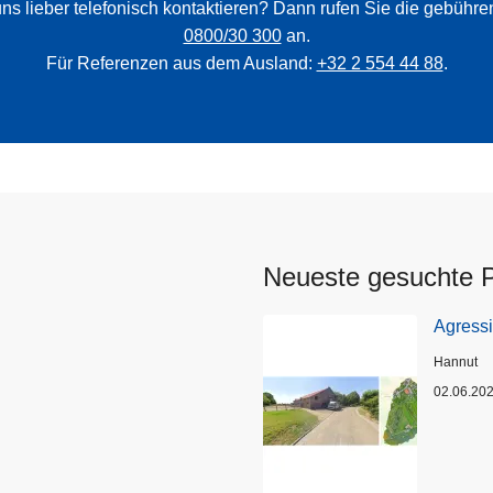
ns lieber telefonisch kontaktieren? Dann rufen Sie die gebühr
0800/30 300
an.
Für Referenzen aus dem Ausland:
+32 2 554 44 88
.
Neueste gesuchte 
Agress
Standort
Hannut
02.06.20