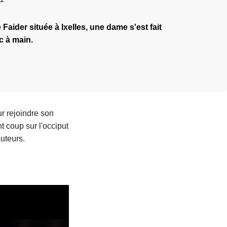
Faider située à Ixelles, une dame s'est fait
c à main.
ur rejoindre son
nt coup sur l'occiput
auteurs.