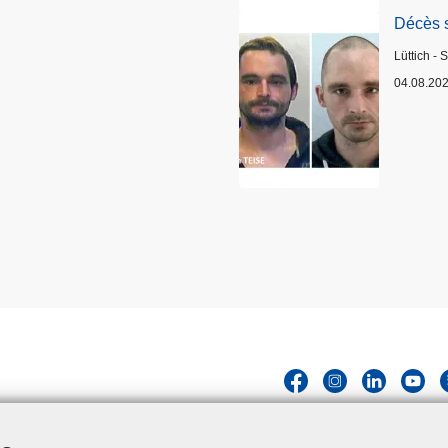
Décès 
Standort
Lüttich - 
04.08.20