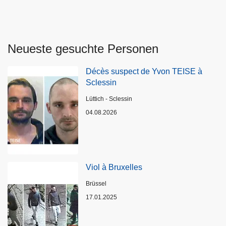
Neueste gesuchte Personen
Décès suspect de Yvon TEISE à
Sclessin
Standort
Lüttich - Sclessin
04.08.2026
Viol à Bruxelles
Standort
Brüssel
17.01.2025