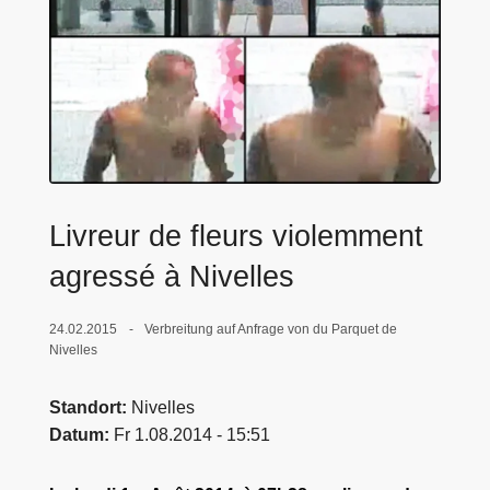
e
i
Livreur de fleurs violemment
agressé à Nivelles
24.02.2015
Verbreitung auf Anfrage von du Parquet de
Nivelles
Standort
Nivelles
Datum
Fr 1.08.2014 - 15:51