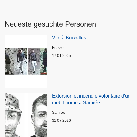
Neueste gesuchte Personen
Viol à Bruxelles
Standort
Brüssel
17.01.2025
Extorsion et incendie volontaire d'un
mobil-home à Samrée
Standort
Samrée
31.07.2026