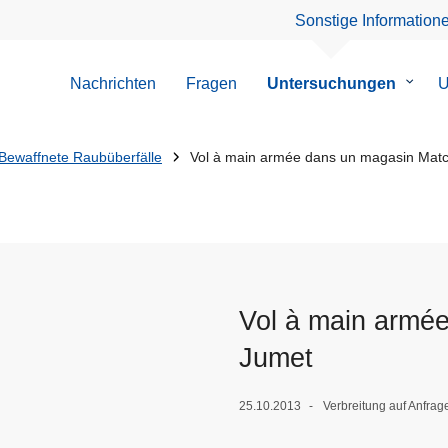
Sonstige Information
Nachrichten
Fragen
Untersuchungen
Unter
U
von
Unter
Bewaffnete Raubüberfälle
Vol à main armée dans un magasin Mat
Vol à main armé
Jumet
25.10.2013
Verbreitung auf Anfrag