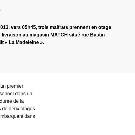
0
13, vers 05h45, trois malfrats prennent en otage
e livraison au magasin MATCH situé rue Bastin
t « La Madeleine ».
t un premier
rsonnel dans un
 durée de la
és de deux otages.
s embarquent dans