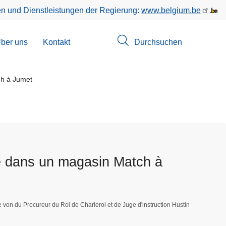
en und Dienstleistungen der Regierung:
www.belgium.be
menü
ber uns
Kontakt
Durchsuchen
suchungen
ch à Jumet
e dans un magasin Match à
e von du Procureur du Roi de Charleroi et de Juge d'instruction Hustin