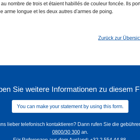
 au nombre de trois et étaient habillés de couleur foncée. Ils po
ne arme longue et les deux autres d'armes de poing.
Zurück zur Übersi
en Sie weitere Informationen zu diesem F
You can make your statement by using this form.
ns lieber telefonisch kontaktieren? Dann rufen Sie die gebühr
0800/30 300
an.
Für Referenzen aus dem Ausland:
+32 2 554 44 88
.