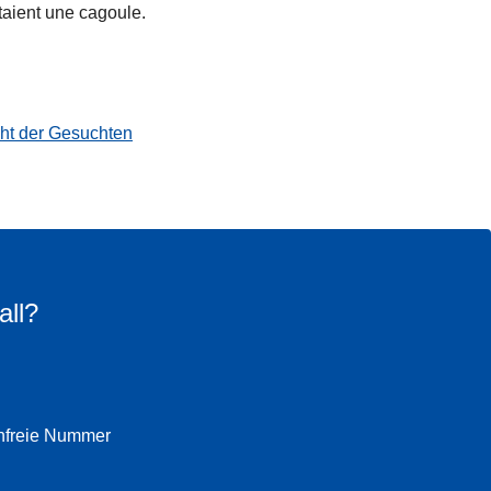
rtaient une cagoule.
cht der Gesuchten
all?
enfreie Nummer