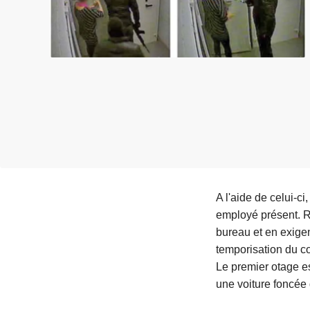
e
i
A l'aide de celui-c
employé présent. R
bureau et en exigen
temporisation du co
Le premier otage es
une voiture foncée